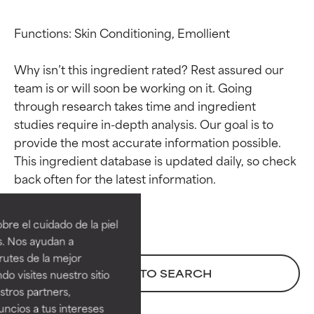
Functions: Skin Conditioning, Emollient

Why isn’t this ingredient rated? Rest assured our 
team is or will soon be working on it. Going 
through research takes time and ingredient 
studies require in-depth analysis. Our goal is to 
provide the most accurate information possible. 
This ingredient database is updated daily, so check 
Calificaciones de
Calificaciones de
ingredientes
ingredientes
re el cuidado de la piel
EXCELENTE
EXCELENTE
s. Nos ayudan a
Ingrediente sobresaliente con
Ingrediente sobresaliente con
rutes de la mejor
beneficios reales para la piel. Su
beneficios reales para la piel. Su
BACK TO SEARCH
do visites nuestro sitio
eficacia está demostrada y
eficacia está demostrada y
tros partners,
respaldada por estudios
respaldada por estudios
ncios a tus intereses