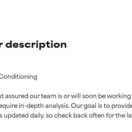
 description
Conditioning

ciones de ingredientes
ciones de ingredientes
st assured our team is or will soon be working
equire in-depth analysis. Our goal is to provi
esaliente con beneficios reales para la piel. Su eficacia está de
esaliente con beneficios reales para la piel. Su eficacia está de
estudios independientes.
estudios independientes.