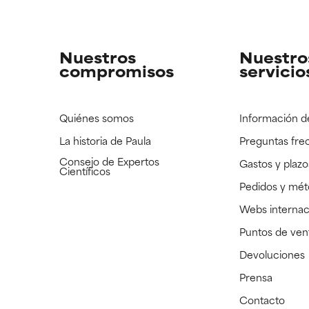
strado, pero con la información científica disponible pendiente d
strado, pero con la información científica disponible pendiente d
Nuestros
Nuestro
compromisos
servicio
Quiénes somos
Información d
La historia de Paula
Preguntas fre
Consejo de Expertos
Gastos y plazo
Científicos
Pedidos y mé
Webs internac
Puntos de ven
Devoluciones
Prensa
Contacto