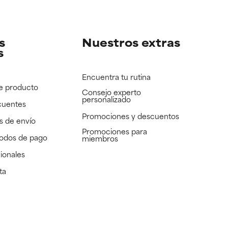
e revisar.
e revisar.
s
Nuestros extras
s
Encuentra tu rutina
e producto
Consejo experto
personalizado
cuentes
Promociones y descuentos​
s de envío
Promociones para
todos de pago
miembros
ionales
ta