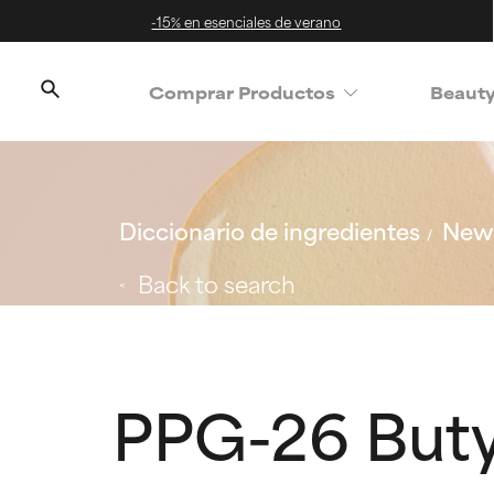
-15% en esenciales de verano
Comprar Productos
Beaut
Diccionario de ingredientes
New 
Back to search
PPG-26 Buty