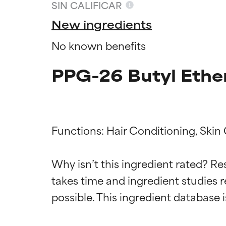
SIN CALIFICAR
New ingredients
No known benefits
PPG-26 Butyl Ether
Functions: Hair Conditioning, Skin 
Califica
Califica
Why isn’t this ingredient rated? Re
takes time and ingredient studies r
EXCELENTE
EXCELENTE
Ingrediente sobr
Ingrediente sobr
respaldada por 
respaldada por 