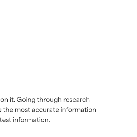
 on it. Going through research 
de the most accurate information 
mostrada y
mostrada y