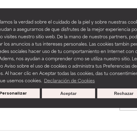
an beneficiosos como los de la categoría excelente, suelen ser 
an beneficiosos como los de la categoría excelente, suelen ser 
amos la verdad sobre el cuidado de la piel y sobre nuestras cook
BACK TO SEARCH
ra, la estabilidad o la absorción de una fórmula.
ra, la estabilidad o la absorción de una fórmula.
udan a asegurarnos de que disfrutes de la mejor experiencia po
 visites nuestro sitio web. De la mano de nuestros partners, p
E
E
r los anuncios a tus intereses personales. Las cookies tambin p
ciertas limitaciones en cuanto a su apariencia, estabilidad o efic
ciertas limitaciones en cuanto a su apariencia, estabilidad o efic
redes sociales hacer uso de tu comportamiento en Internet con 
s básicos o que no cuentan con suficiente respaldo científico.
s básicos o que no cuentan con suficiente respaldo científico.
s used to assess ingredients in this dictionary. Regulations regar
 Adems, nos ayudan a comprender cmo se utiliza nuestro sitio. L
o Aviso sobre el uso de cookies o administra tus Preferencias de
OMENDABLE
OMENDABLE
s. Al hacer clic en Aceptar todas las cookies, das tu consentimie
recer algunos beneficios se recomienda evitarlo por su probab
recer algunos beneficios se recomienda evitarlo por su probab
que usemos cookies.
Declaración de Cookies
ecialmente si se combina con otros ingredientes problemáticos.
ecialmente si se combina con otros ingredientes problemáticos.
Personalizar
Aceptar
Rechazar
Promociones exclusivas al
EJABLE
EJABLE
suscribirte
rovocar efectos adversos como irritación, inflamación o seque
rovocar efectos adversos como irritación, inflamación o seque
 se utiliza en altas concentraciones o junto con otros ingrediente
 se utiliza en altas concentraciones o junto con otros ingrediente
CAR
CAR