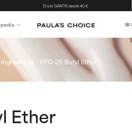
Envío GRATIS desde 40 €
ypedia
ingredients
PPG-26 Butyl Ether
l Ether