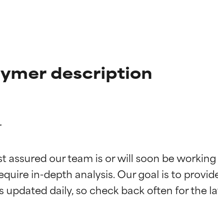
ymer description


ciones de ingredientes
ciones de ingredientes
st assured our team is or will soon be working
equire in-depth analysis. Our goal is to provi
esaliente con beneficios reales para la piel. Su eficacia está de
esaliente con beneficios reales para la piel. Su eficacia está de
estudios independientes.
estudios independientes.