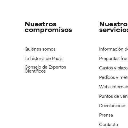
strado, pero con la información científica disponible pendiente d
strado, pero con la información científica disponible pendiente d
Nuestros
Nuestro
compromisos
servicio
Quiénes somos
Información d
La historia de Paula
Preguntas fre
Consejo de Expertos
Gastos y plazo
Científicos
Pedidos y mé
Webs internac
Puntos de ven
Devoluciones
Prensa
Contacto