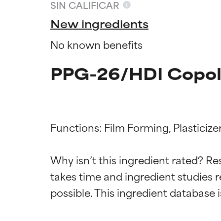
SIN CALIFICAR
New ingredients
No known benefits
PPG-26/HDI Copol
Functions: Film Forming, Plasticizer
Califica
Califica
Why isn’t this ingredient rated? Re
takes time and ingredient studies r
EXCELENTE
EXCELENTE
Ingrediente sobr
Ingrediente sobr
respaldada por 
respaldada por 