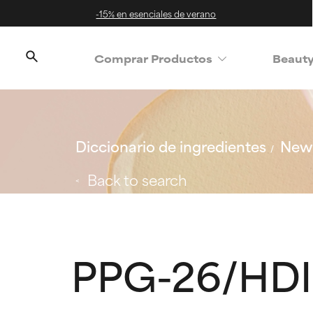
-15% en esenciales de verano
Comprar Productos
Beaut
Diccionario de ingredientes
New 
Back to search
PPG-26/HDI