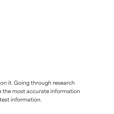
 on it. Going through research 
de the most accurate information 
mostrada y
mostrada y