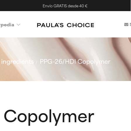
Envío GRATIS desde 40 €
ypedia
ingredients
PPG-26/HDI Copolymer
 Copolymer