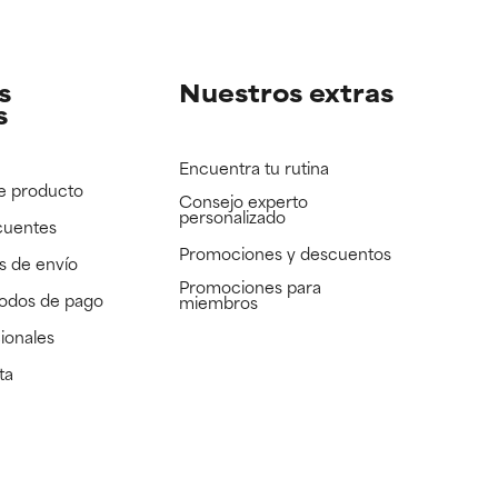
e revisar.
e revisar.
s
Nuestros extras
s
Encuentra tu rutina
e producto
Consejo experto
personalizado
cuentes
Promociones y descuentos​
s de envío
Promociones para
todos de pago
miembros
ionales
ta