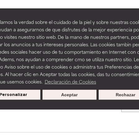
an beneficiosos como los de la categoría excelente, suelen ser 
an beneficiosos como los de la categoría excelente, suelen ser 
amos la verdad sobre el cuidado de la piel y sobre nuestras cook
BACK TO SEARCH
ra, la estabilidad o la absorción de una fórmula.
ra, la estabilidad o la absorción de una fórmula.
udan a asegurarnos de que disfrutes de la mejor experiencia po
 visites nuestro sitio web. De la mano de nuestros partners, p
E
E
r los anuncios a tus intereses personales. Las cookies tambin p
ciertas limitaciones en cuanto a su apariencia, estabilidad o efic
ciertas limitaciones en cuanto a su apariencia, estabilidad o efic
redes sociales hacer uso de tu comportamiento en Internet con 
s básicos o que no cuentan con suficiente respaldo científico.
s básicos o que no cuentan con suficiente respaldo científico.
s used to assess ingredients in this dictionary. Regulations regar
 Adems, nos ayudan a comprender cmo se utiliza nuestro sitio. L
o Aviso sobre el uso de cookies o administra tus Preferencias de
OMENDABLE
OMENDABLE
s. Al hacer clic en Aceptar todas las cookies, das tu consentimie
recer algunos beneficios se recomienda evitarlo por su probab
recer algunos beneficios se recomienda evitarlo por su probab
que usemos cookies.
Declaración de Cookies
ecialmente si se combina con otros ingredientes problemáticos.
ecialmente si se combina con otros ingredientes problemáticos.
Personalizar
Aceptar
Rechazar
Promociones exclusivas al
EJABLE
EJABLE
suscribirte
rovocar efectos adversos como irritación, inflamación o seque
rovocar efectos adversos como irritación, inflamación o seque
 se utiliza en altas concentraciones o junto con otros ingrediente
 se utiliza en altas concentraciones o junto con otros ingrediente
CAR
CAR