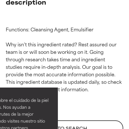
description
Functions: Cleansing Agent, Emulsifier

Why isn’t this ingredient rated? Rest assured our 
team is or will soon be working on it. Going 
through research takes time and ingredient 
studies require in-depth analysis. Our goal is to 
provide the most accurate information possible. 
Calificaciones de
Calificaciones de
This ingredient database is updated daily, so check 
ingredientes
ingredientes
re el cuidado de la piel
EXCELENTE
EXCELENTE
s. Nos ayudan a
Ingrediente sobresaliente con
Ingrediente sobresaliente con
rutes de la mejor
beneficios reales para la piel. Su
beneficios reales para la piel. Su
do visites nuestro sitio
eficacia está demostrada y
eficacia está demostrada y
tros partners,
BACK TO SEARCH