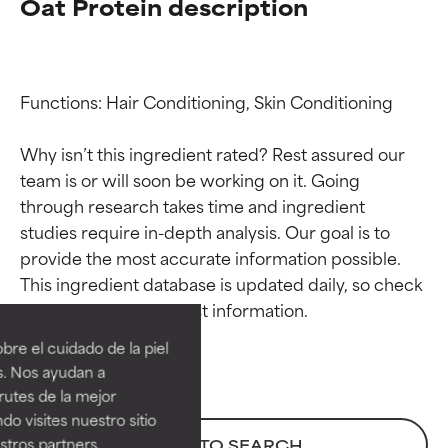
Oat Protein description
Functions: Hair Conditioning, Skin Conditioning

Why isn’t this ingredient rated? Rest assured our 
team is or will soon be working on it. Going 
through research takes time and ingredient 
studies require in-depth analysis. Our goal is to 
provide the most accurate information possible. 
Calificaciones de
Calificaciones de
This ingredient database is updated daily, so check 
ingredientes
ingredientes
re el cuidado de la piel
EXCELENTE
EXCELENTE
s. Nos ayudan a
Ingrediente sobresaliente con
Ingrediente sobresaliente con
rutes de la mejor
beneficios reales para la piel. Su
beneficios reales para la piel. Su
do visites nuestro sitio
eficacia está demostrada y
eficacia está demostrada y
tros partners,
BACK TO SEARCH