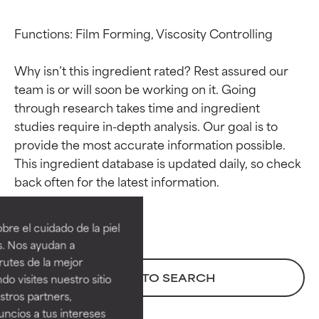
Functions: Film Forming, Viscosity Controlling

Why isn’t this ingredient rated? Rest assured our 
team is or will soon be working on it. Going 
through research takes time and ingredient 
studies require in-depth analysis. Our goal is to 
provide the most accurate information possible. 
This ingredient database is updated daily, so check 
Calificaciones de
Calificaciones de
ingredientes
ingredientes
re el cuidado de la piel
EXCELENTE
EXCELENTE
s. Nos ayudan a
Ingrediente sobresaliente con
Ingrediente sobresaliente con
rutes de la mejor
beneficios reales para la piel. Su
beneficios reales para la piel. Su
BACK TO SEARCH
do visites nuestro sitio
eficacia está demostrada y
eficacia está demostrada y
tros partners,
respaldada por estudios
respaldada por estudios
ncios a tus intereses