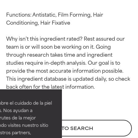
Functions: Antistatic, Film Forming, Hair 
Conditioning, Hair Fixative

Why isn’t this ingredient rated? Rest assured our 
team is or will soon be working on it. Going 
through research takes time and ingredient 
studies require in-depth analysis. Our goal is to 
provide the most accurate information possible. 
This ingredient database is updated daily, so check 
Calificaciones de
Calificaciones de
ingredientes
ingredientes
re el cuidado de la piel
EXCELENTE
EXCELENTE
s. Nos ayudan a
Ingrediente sobresaliente con
Ingrediente sobresaliente con
rutes de la mejor
beneficios reales para la piel. Su
beneficios reales para la piel. Su
do visites nuestro sitio
BACK TO SEARCH
eficacia está demostrada y
eficacia está demostrada y
tros partners,
respaldada por estudios
respaldada por estudios