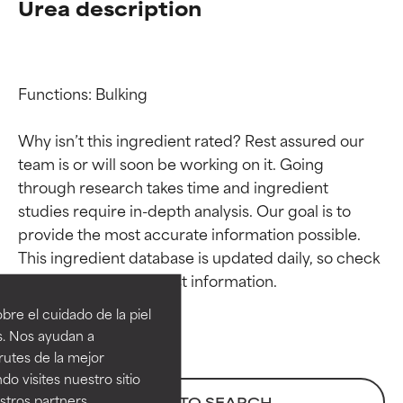
Urea description
Functions: Bulking

Why isn’t this ingredient rated? Rest assured our 
team is or will soon be working on it. Going 
through research takes time and ingredient 
studies require in-depth analysis. Our goal is to 
provide the most accurate information possible. 
Calificaciones de
Calificaciones de
This ingredient database is updated daily, so check 
ingredientes
ingredientes
re el cuidado de la piel
EXCELENTE
EXCELENTE
s. Nos ayudan a
Ingrediente sobresaliente con
Ingrediente sobresaliente con
rutes de la mejor
beneficios reales para la piel. Su
beneficios reales para la piel. Su
do visites nuestro sitio
eficacia está demostrada y
eficacia está demostrada y
tros partners,
BACK TO SEARCH