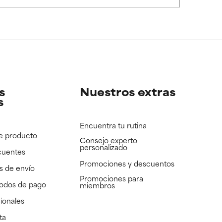
e revisar.
e revisar.
s
Nuestros extras
s
Encuentra tu rutina
e producto
Consejo experto
personalizado
cuentes
Promociones y descuentos​
s de envío
Promociones para
todos de pago
miembros
ionales
ta