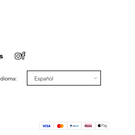
s
idioma: