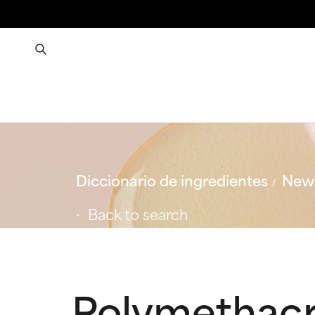
Diccionario de ingredientes
New 
Back to search
Polymethacr