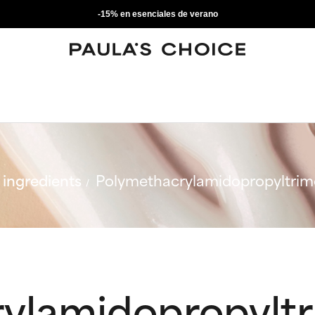
-15% en esenciales de verano
ingredients
Polymethacrylamidopropyltrim
ylamidopropylt