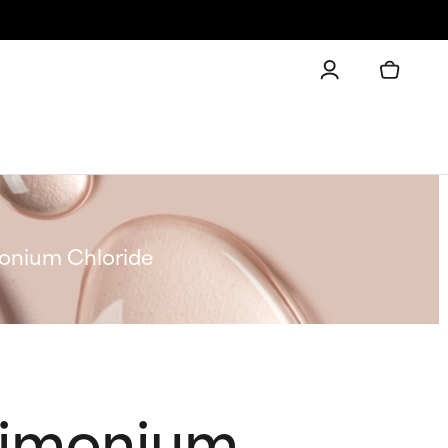
onium Chloride
rimonium