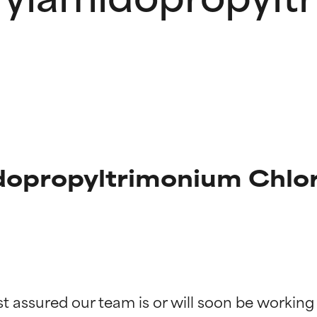
opropyltrimonium Chlor
ciones de ingredientes
ciones de ingredientes
st assured our team is or will soon be working