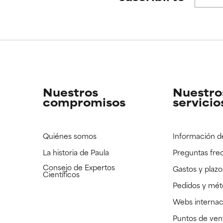
CAR
CAR
strado, pero con la información científica disponible pendiente d
strado, pero con la información científica disponible pendiente d
Nuestros
Nuestro
compromisos
servicio
Quiénes somos
Información d
La historia de Paula
Preguntas fre
Consejo de Expertos
Gastos y plazo
Científicos
Pedidos y mé
Webs internac
Puntos de ven