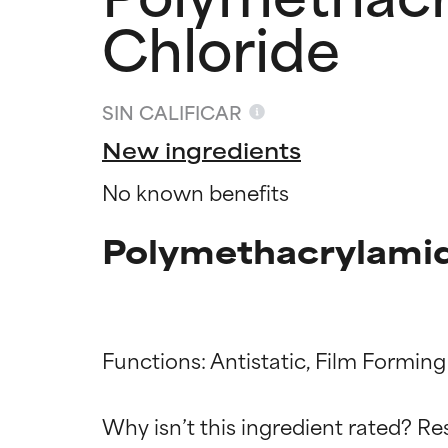
Chloride
SIN CALIFICAR
New ingredients
No known benefits
Polymethacrylamid
Functions: Antistatic, Film Forming

Califica
Califica
Why isn’t this ingredient rated? Re
EXCELENTE
EXCELENTE