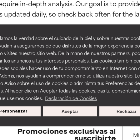
equire in-depth analysis. Our goal is to provi
esaliente con beneficios reales para la piel. Su eficacia está de
esaliente con beneficios reales para la piel. Su eficacia está de
estudios independientes.
estudios independientes.
an beneficiosos como los de la categoría excelente, suelen ser 
an beneficiosos como los de la categoría excelente, suelen ser 
amos la verdad sobre el cuidado de la piel y sobre nuestras cook
ra, la estabilidad o la absorción de una fórmula.
ra, la estabilidad o la absorción de una fórmula.
udan a asegurarnos de que disfrutes de la mejor experiencia po
 visites nuestro sitio web. De la mano de nuestros partners, p
E
E
BACK TO SEARCH
r los anuncios a tus intereses personales. Las cookies tambin p
ciertas limitaciones en cuanto a su apariencia, estabilidad o efic
ciertas limitaciones en cuanto a su apariencia, estabilidad o efic
redes sociales hacer uso de tu comportamiento en Internet con 
s básicos o que no cuentan con suficiente respaldo científico.
s básicos o que no cuentan con suficiente respaldo científico.
 Adems, nos ayudan a comprender cmo se utiliza nuestro sitio. L
o Aviso sobre el uso de cookies o administra tus Preferencias de
OMENDABLE
OMENDABLE
s. Al hacer clic en Aceptar todas las cookies, das tu consentimie
s used to assess ingredients in this dictionary. Regulations regar
recer algunos beneficios se recomienda evitarlo por su probab
recer algunos beneficios se recomienda evitarlo por su probab
que usemos cookies.
Declaración de Cookies
ecialmente si se combina con otros ingredientes problemáticos.
ecialmente si se combina con otros ingredientes problemáticos.
Personalizar
Aceptar
Rechazar
EJABLE
EJABLE
rovocar efectos adversos como irritación, inflamación o seque
rovocar efectos adversos como irritación, inflamación o seque
Promociones exclusivas al
 se utiliza en altas concentraciones o junto con otros ingrediente
 se utiliza en altas concentraciones o junto con otros ingrediente
suscribirte