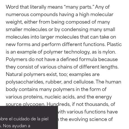
Word that literally means “many parts.” Any of 
numerous compounds having a high molecular 
weight, either from being composed of many 
smaller molecules or by condensing many small 
molecules into larger molecules that can take on 
new forms and perform different functions. Plastic 
is an example of polymer technology, as is nylon. 
Polymers do not have a defined formula because 
they consist of various chains of different lengths. 
Natural polymers exist, too; examples are 
polysaccharides, rubber, and cellulose. The human 
body contains many polymers in the form of 
various proteins, nucleic acids, and the energy 
Calificaciones de
Calificaciones de
source glycogen. Hundreds, if not thousands, of 
ingredientes
ingredientes
cosmetic ingredients with various functions have 
been created based on the evolving science of 
re el cuidado de la piel
EXCELENTE
EXCELENTE
s. Nos ayudan a