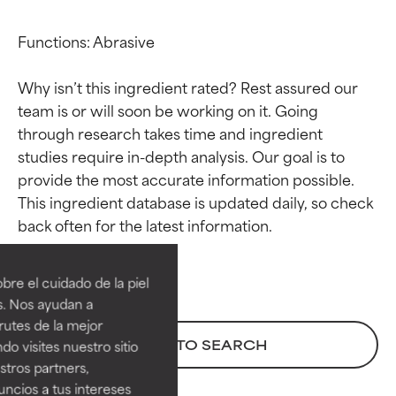
Functions: Abrasive

Why isn’t this ingredient rated? Rest assured our 
team is or will soon be working on it. Going 
through research takes time and ingredient 
studies require in-depth analysis. Our goal is to 
provide the most accurate information possible. 
This ingredient database is updated daily, so check 
Calificaciones de
Calificaciones de
ingredientes
ingredientes
re el cuidado de la piel
EXCELENTE
EXCELENTE
s. Nos ayudan a
Ingrediente sobresaliente con
Ingrediente sobresaliente con
rutes de la mejor
beneficios reales para la piel. Su
beneficios reales para la piel. Su
BACK TO SEARCH
do visites nuestro sitio
eficacia está demostrada y
eficacia está demostrada y
tros partners,
respaldada por estudios
respaldada por estudios
ncios a tus intereses