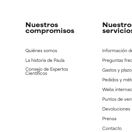
strado, pero con la información científica disponible pendiente d
strado, pero con la información científica disponible pendiente d
Nuestros
Nuestro
compromisos
servicio
Quiénes somos
Información d
La historia de Paula
Preguntas fre
Consejo de Expertos
Gastos y plazo
Científicos
Pedidos y mé
Webs internac
Puntos de ven
Devoluciones
Prensa
Contacto