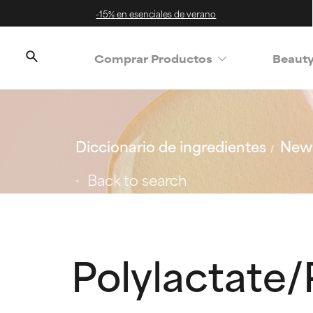
-15% en esenciales de verano
Comprar Productos
Beaut
Diccionario de ingredientes
New 
Back to search
Polylactate/