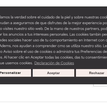
an beneficiosos como los de la categoría excelente, suelen ser 
an beneficiosos como los de la categoría excelente, suelen ser 
amos la verdad sobre el cuidado de la piel y sobre nuestras cook
BACK TO SEARCH
ra, la estabilidad o la absorción de una fórmula.
ra, la estabilidad o la absorción de una fórmula.
udan a asegurarnos de que disfrutes de la mejor experiencia po
 visites nuestro sitio web. De la mano de nuestros partners, p
E
E
r los anuncios a tus intereses personales. Las cookies tambin p
ciertas limitaciones en cuanto a su apariencia, estabilidad o efic
ciertas limitaciones en cuanto a su apariencia, estabilidad o efic
redes sociales hacer uso de tu comportamiento en Internet con 
s básicos o que no cuentan con suficiente respaldo científico.
s básicos o que no cuentan con suficiente respaldo científico.
s used to assess ingredients in this dictionary. Regulations regar
 Adems, nos ayudan a comprender cmo se utiliza nuestro sitio. L
o Aviso sobre el uso de cookies o administra tus Preferencias de
OMENDABLE
OMENDABLE
s. Al hacer clic en Aceptar todas las cookies, das tu consentimie
recer algunos beneficios se recomienda evitarlo por su probab
recer algunos beneficios se recomienda evitarlo por su probab
que usemos cookies.
Declaración de Cookies
ecialmente si se combina con otros ingredientes problemáticos.
ecialmente si se combina con otros ingredientes problemáticos.
Personalizar
Aceptar
Rechazar
Promociones exclusivas al
EJABLE
EJABLE
suscribirte
rovocar efectos adversos como irritación, inflamación o seque
rovocar efectos adversos como irritación, inflamación o seque
 se utiliza en altas concentraciones o junto con otros ingrediente
 se utiliza en altas concentraciones o junto con otros ingrediente
CAR
CAR