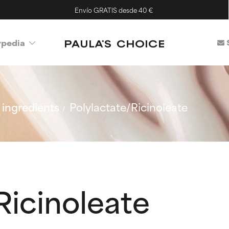
Envío GRATIS desde 40 €
ypedia
ingredients
Polylactate/Ricinoleate
Ricinoleate