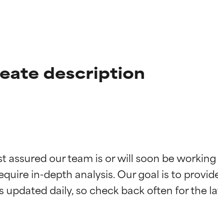
leate description
ciones de ingredientes
ciones de ingredientes
st assured our team is or will soon be working
equire in-depth analysis. Our goal is to provi
esaliente con beneficios reales para la piel. Su eficacia está de
esaliente con beneficios reales para la piel. Su eficacia está de
estudios independientes.
estudios independientes.