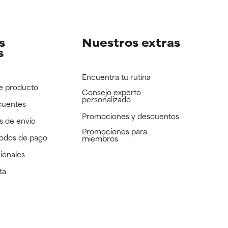
e revisar.
e revisar.
s
Nuestros extras
s
Encuentra tu rutina
e producto
Consejo experto
personalizado
cuentes
Promociones y descuentos​
s de envío
Promociones para
todos de pago
miembros
ionales
ta