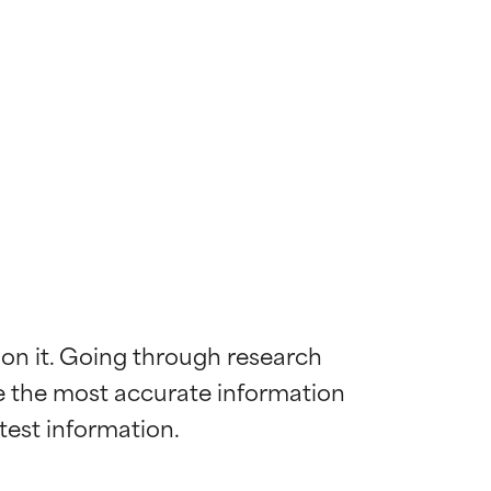
 on it. Going through research 
de the most accurate information 
mostrada y
mostrada y