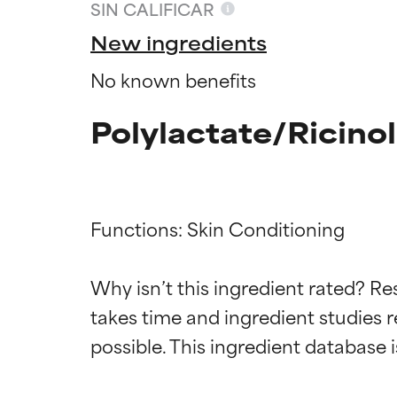
SIN CALIFICAR
New ingredients
No known benefits
Polylactate/Ricino
Functions: Skin Conditioning

Califica
Califica
Why isn’t this ingredient rated? Re
takes time and ingredient studies r
EXCELENTE
EXCELENTE
Ingrediente sobr
Ingrediente sobr
respaldada por 
respaldada por 