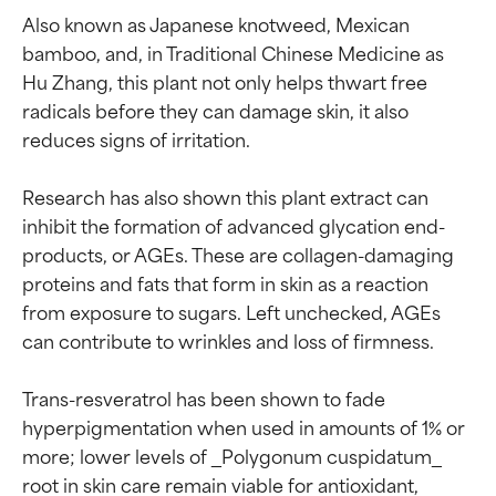
Also known as Japanese knotweed, Mexican 
bamboo, and, in Traditional Chinese Medicine as 
Hu Zhang, this plant not only helps thwart free 
radicals before they can damage skin, it also 
reduces signs of irritation.

Research has also shown this plant extract can 
inhibit the formation of advanced glycation end-
products, or AGEs. These are collagen-damaging 
proteins and fats that form in skin as a reaction 
from exposure to sugars. Left unchecked, AGEs 
can contribute to wrinkles and loss of firmness.

Calificaciones de
Calificaciones de
ingredientes
ingredientes
Trans-resveratrol has been shown to fade 
hyperpigmentation when used in amounts of 1% or 
more; lower levels of _Polygonum cuspidatum_ 
EXCELENTE
EXCELENTE
root in skin care remain viable for antioxidant, 
Ingrediente sobresaliente con
Ingrediente sobresaliente con