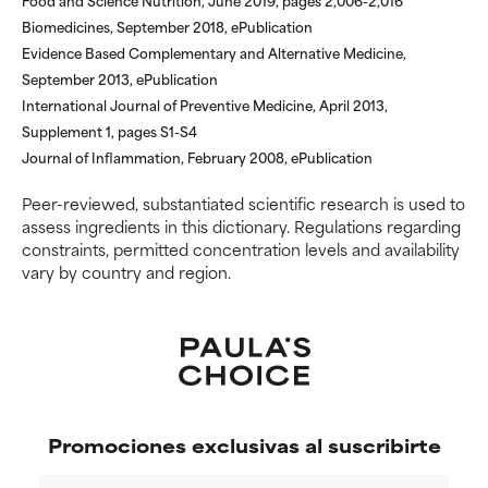
respaldo científico.
respaldo científico.
Biomedicines, September 2018, ePublication
Evidence Based Complementary and Alternative Medicine,
POCO
POCO
September 2013, ePublication
RECOMENDABLE
RECOMENDABLE
International Journal of Preventive Medicine, April 2013,
Supplement 1, pages S1-S4
Aunque puede ofrecer algunos
Aunque puede ofrecer algunos
beneficios se recomienda
beneficios se recomienda
Journal of Inflammation, February 2008, ePublication
evitarlo por su probabilidad de
evitarlo por su probabilidad de
causar irritación, especialmente
causar irritación, especialmente
Peer-reviewed, substantiated scientific research is used to
si se combina con otros
si se combina con otros
assess ingredients in this dictionary. Regulations regarding
ingredientes problemáticos.
ingredientes problemáticos.
constraints, permitted concentration levels and availability
vary by country and region.
DESACONSEJABLE
DESACONSEJABLE
Ha demostrado provocar
Ha demostrado provocar
efectos adversos como
efectos adversos como
irritación, inflamación o
irritación, inflamación o
sequedad, especialmente si se
sequedad, especialmente si se
utiliza en altas concentraciones
utiliza en altas concentraciones
Promociones exclusivas al suscribirte
o junto con otros ingredientes
o junto con otros ingredientes
irritantes.
irritantes.