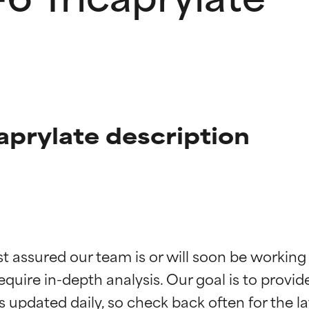
aprylate description
ciones de ingredientes
ciones de ingredientes
st assured our team is or will soon be working
equire in-depth analysis. Our goal is to provi
esaliente con beneficios reales para la piel. Su eficacia está de
esaliente con beneficios reales para la piel. Su eficacia está de