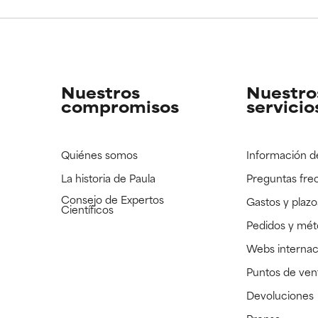
CAR
CAR
strado, pero con la información científica disponible pendiente d
strado, pero con la información científica disponible pendiente d
Nuestros
Nuestro
compromisos
servicio
Quiénes somos
Información d
La historia de Paula
Preguntas fre
Consejo de Expertos
Gastos y plazo
Científicos
Pedidos y mé
Webs internac
Puntos de ven
Devoluciones