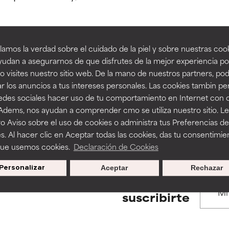
estudios independientes.
estudios independientes.
an beneficiosos como los de la categoría excelente, suelen ser 
an beneficiosos como los de la categoría excelente, suelen ser 
amos la verdad sobre el cuidado de la piel y sobre nuestras cook
ra, la estabilidad o la absorción de una fórmula.
ra, la estabilidad o la absorción de una fórmula.
udan a asegurarnos de que disfrutes de la mejor experiencia po
BACK TO SEARCH
 visites nuestro sitio web. De la mano de nuestros partners, p
E
E
r los anuncios a tus intereses personales. Las cookies tambin p
ciertas limitaciones en cuanto a su apariencia, estabilidad o efic
ciertas limitaciones en cuanto a su apariencia, estabilidad o efic
redes sociales hacer uso de tu comportamiento en Internet con 
s básicos o que no cuentan con suficiente respaldo científico.
s básicos o que no cuentan con suficiente respaldo científico.
 Adems, nos ayudan a comprender cmo se utiliza nuestro sitio. L
s used to assess ingredients in this dictionary. Regulations regar
o Aviso sobre el uso de cookies o administra tus Preferencias de
OMENDABLE
OMENDABLE
s. Al hacer clic en Aceptar todas las cookies, das tu consentimie
recer algunos beneficios se recomienda evitarlo por su probab
recer algunos beneficios se recomienda evitarlo por su probab
que usemos cookies.
Declaración de Cookies
ecialmente si se combina con otros ingredientes problemáticos.
ecialmente si se combina con otros ingredientes problemáticos.
Personalizar
Aceptar
Rechazar
EJABLE
EJABLE
Promociones exclusivas al
suscribirte
rovocar efectos adversos como irritación, inflamación o seque
rovocar efectos adversos como irritación, inflamación o seque
 se utiliza en altas concentraciones o junto con otros ingrediente
 se utiliza en altas concentraciones o junto con otros ingrediente