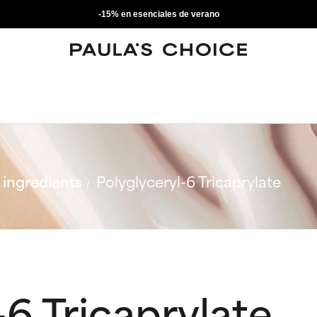
-15% en esenciales de verano
ingredients
Polyglyceryl-6 Tricaprylate
-6 Tricaprylate