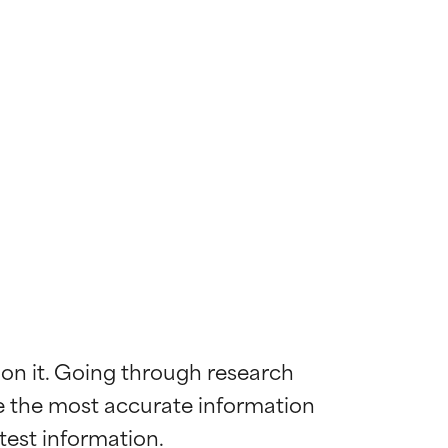
 on it. Going through research 
de the most accurate information 
mostrada y
mostrada y