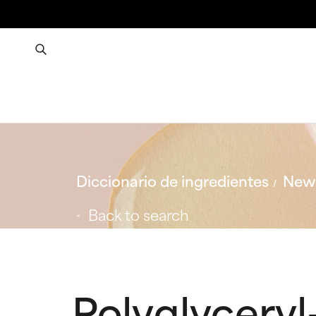
Diccionario de ingredientes
New 
Back to search
Polyglyceryl