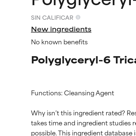
SIN CALIFICAR
New ingredients
No known benefits
Polyglyceryl-6 Tric
Functions: Cleansing Agent

Califica
Califica
Why isn’t this ingredient rated? Re
takes time and ingredient studies r
EXCELENTE
EXCELENTE
Ingrediente sobr
Ingrediente sobr