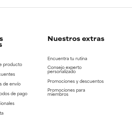
e revisar.
e revisar.
s
Nuestros extras
s
Encuentra tu rutina
e producto
Consejo experto
personalizado
cuentes
Promociones y descuentos​
s de envío
Promociones para
todos de pago
miembros
ionales
ta