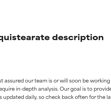
quistearate description
ciones de ingredientes
ciones de ingredientes
st assured our team is or will soon be working
equire in-depth analysis. Our goal is to provi
esaliente con beneficios reales para la piel. Su eficacia está de
esaliente con beneficios reales para la piel. Su eficacia está de
estudios independientes.
estudios independientes.