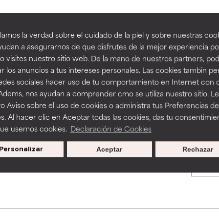
an beneficiosos como los de la categoría excelente, suelen ser 
an beneficiosos como los de la categoría excelente, suelen ser 
amos la verdad sobre el cuidado de la piel y sobre nuestras cook
BACK TO SEARCH
ra, la estabilidad o la absorción de una fórmula.
ra, la estabilidad o la absorción de una fórmula.
udan a asegurarnos de que disfrutes de la mejor experiencia po
 visites nuestro sitio web. De la mano de nuestros partners, p
E
E
r los anuncios a tus intereses personales. Las cookies tambin p
ciertas limitaciones en cuanto a su apariencia, estabilidad o efic
ciertas limitaciones en cuanto a su apariencia, estabilidad o efic
redes sociales hacer uso de tu comportamiento en Internet con 
s básicos o que no cuentan con suficiente respaldo científico.
s básicos o que no cuentan con suficiente respaldo científico.
s used to assess ingredients in this dictionary. Regulations regar
 Adems, nos ayudan a comprender cmo se utiliza nuestro sitio. L
o Aviso sobre el uso de cookies o administra tus Preferencias de
OMENDABLE
OMENDABLE
s. Al hacer clic en Aceptar todas las cookies, das tu consentimie
recer algunos beneficios se recomienda evitarlo por su probab
recer algunos beneficios se recomienda evitarlo por su probab
que usemos cookies.
Declaración de Cookies
ecialmente si se combina con otros ingredientes problemáticos.
ecialmente si se combina con otros ingredientes problemáticos.
Personalizar
Aceptar
Rechazar
Promociones exclusivas al
EJABLE
EJABLE
suscribirte
rovocar efectos adversos como irritación, inflamación o seque
rovocar efectos adversos como irritación, inflamación o seque
 se utiliza en altas concentraciones o junto con otros ingrediente
 se utiliza en altas concentraciones o junto con otros ingrediente
CAR
CAR