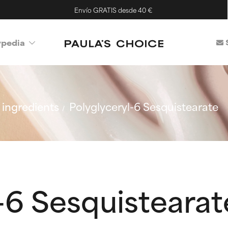
Envío GRATIS desde 40 €
ypedia
ingredients
Polyglyceryl-6 Sesquistearate
-6 Sesquistearat