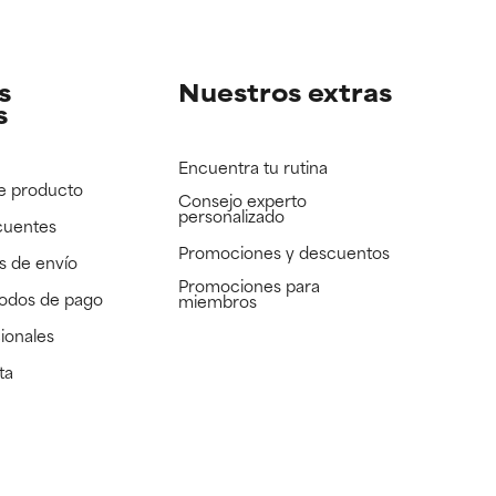
e revisar.
e revisar.
s
Nuestros extras
s
Encuentra tu rutina
e producto
Consejo experto
personalizado
cuentes
Promociones y descuentos​
s de envío
Promociones para
todos de pago
miembros
ionales
ta