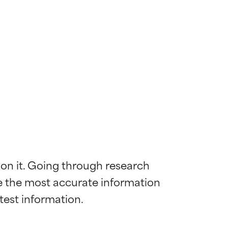
 on it. Going through research 
de the most accurate information 
mostrada y
mostrada y