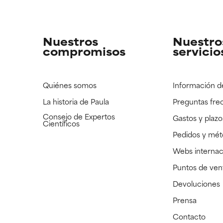
strado, pero con la información científica disponible pendiente d
strado, pero con la información científica disponible pendiente d
Nuestros
Nuestro
compromisos
servicio
Quiénes somos
Información d
La historia de Paula
Preguntas fre
Consejo de Expertos
Gastos y plazo
Científicos
Pedidos y mé
Webs internac
Puntos de ven
Devoluciones
Prensa
Contacto