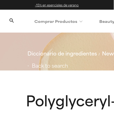
-15% en esenciales de verano
Comprar Productos
Beaut
Diccionario de ingredientes
New 
Back to search
Polyglyceryl