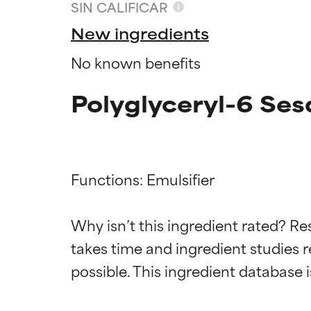
SIN CALIFICAR
New ingredients
No known benefits
Polyglyceryl-6 Ses
Functions: Emulsifier

Califica
Califica
Why isn’t this ingredient rated? Re
takes time and ingredient studies r
EXCELENTE
EXCELENTE
Ingrediente sobr
Ingrediente sobr
respaldada por 
respaldada por 