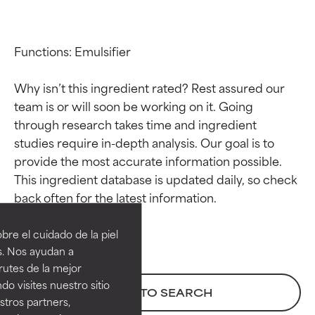
Functions: Emulsifier

Why isn’t this ingredient rated? Rest assured our 
team is or will soon be working on it. Going 
through research takes time and ingredient 
studies require in-depth analysis. Our goal is to 
provide the most accurate information possible. 
This ingredient database is updated daily, so check 
Calificaciones de
Calificaciones de
ingredientes
ingredientes
re el cuidado de la piel
EXCELENTE
EXCELENTE
s. Nos ayudan a
Ingrediente sobresaliente con
Ingrediente sobresaliente con
rutes de la mejor
beneficios reales para la piel. Su
beneficios reales para la piel. Su
do visites nuestro sitio
BACK TO SEARCH
eficacia está demostrada y
eficacia está demostrada y
tros partners,
respaldada por estudios
respaldada por estudios