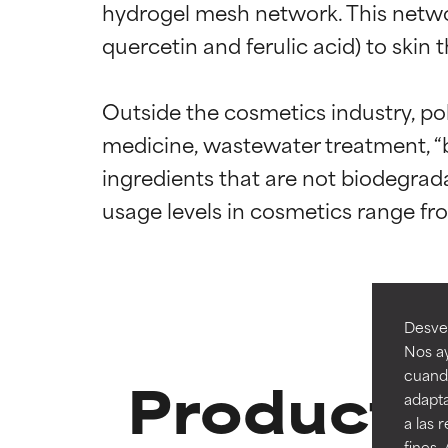
hydrogel mesh network. This networ
quercetin and ferulic acid) to skin 
Outside the cosmetics industry, poly
Califica
Califica
medicine, wastewater treatment, “bi
ingredients that are not biodegrad
EXCELENTE
EXCELENTE
Ingrediente sobr
Ingrediente sobr
respaldada por 
respaldada por 
BUENO
BUENO
Aunque no son t
Aunque no son t
Desvel
mejorar la textu
mejorar la textu
Nos ay
Products 
cuando
ACEPTABL
ACEPTABL
adapta
Puede presentar 
Puede presentar 
a las 
son ingrediente
son ingrediente
fines.