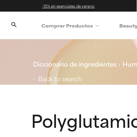
-15% en esenciales de verano
Comprar Productos
Beaut
Diccionario de ingredientes
Hum
Back to search
Polyglutami