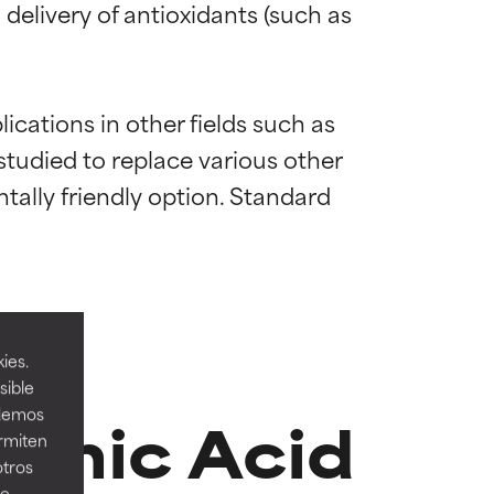
elivery of antioxidants (such as 
ications in other fields such as 
studied to replace various other 
ally friendly option. Standard 
mostrada y
mostrada y
necesarios para
necesarios para
ies.
sible
tamic Acid
odemos
ermiten
acia. A veces,
acia. A veces,
otros
ee