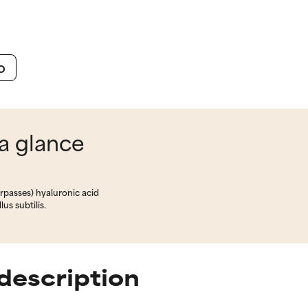
o
 a glance
urpasses) hyaluronic acid
us subtilis.
description