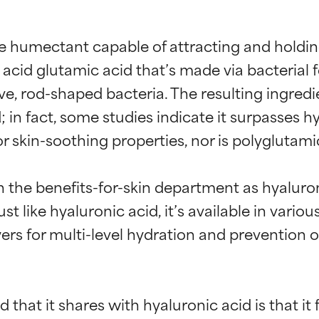
e humectant capable of attracting and holding
o acid glutamic acid that’s made via bacterial 
ive, rod-shaped bacteria. The resulting ingred
; in fact, some studies indicate it surpasses h
r skin-soothing properties, nor is polyglutamic 
n the benefits-for-skin department as hyaluron
st like hyaluronic acid, it’s available in vari
ers for multi-level hydration and prevention of
 that it shares with hyaluronic acid is that it