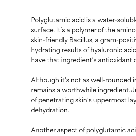
Polyglutamic acid is a water-solubl
surface. It’s a polymer of the amin
skin-friendly Bacillus, a gram-posit
hydrating results of hyaluronic acid
have that ingredient’s antioxidant o
Although it’s not as well-rounded i
remains a worthwhile ingredient. Ju
of penetrating skin’s uppermost lay
dehydration.

Another aspect of polyglutamic acid