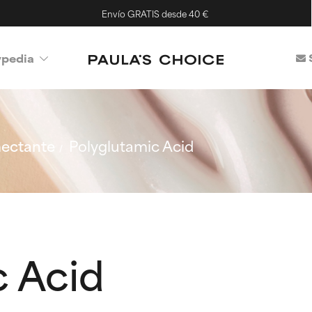
Envío GRATIS desde 40 €
ypedia
ectante
Polyglutamic Acid
c Acid