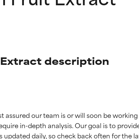
 Extract description
ciones de ingredientes
ciones de ingredientes
st assured our team is or will soon be working
equire in-depth analysis. Our goal is to provi
esaliente con beneficios reales para la piel. Su eficacia está de
esaliente con beneficios reales para la piel. Su eficacia está de