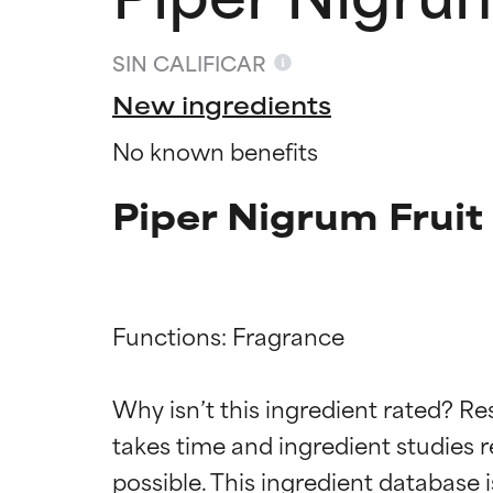
SIN CALIFICAR
New ingredients
No known benefits
Piper Nigrum Fruit
Functions: Fragrance

Califica
Califica
Why isn’t this ingredient rated? Re
takes time and ingredient studies r
EXCELENTE
EXCELENTE
Ingrediente sobr
Ingrediente sobr