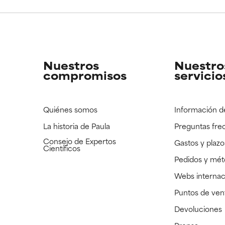
CAR
CAR
strado, pero con la información científica disponible pendiente d
strado, pero con la información científica disponible pendiente d
Nuestros
Nuestro
compromisos
servicio
Quiénes somos
Información d
La historia de Paula
Preguntas fre
Consejo de Expertos
Gastos y plazo
Científicos
Pedidos y mé
Webs internac
Puntos de ven
Devoluciones