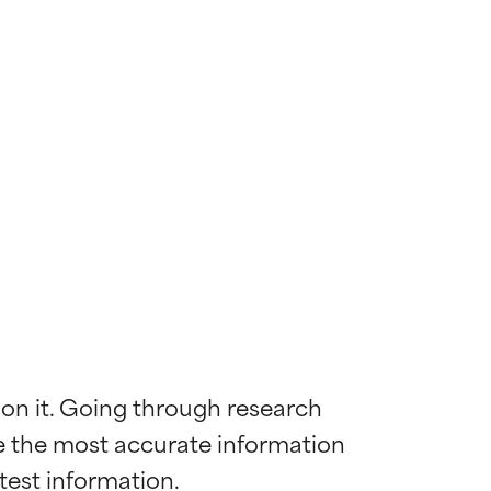
 on it. Going through research 
de the most accurate information 
mostrada y
mostrada y