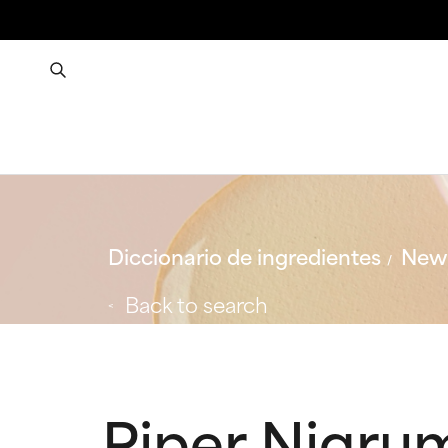
Diccionario de ingredientes
New 
Back to search
Piper Nigrum