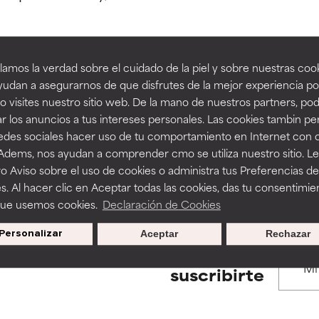
estudios independientes.
estudios independientes.
an beneficiosos como los de la categoría excelente, suelen ser 
an beneficiosos como los de la categoría excelente, suelen ser 
amos la verdad sobre el cuidado de la piel y sobre nuestras cook
ra, la estabilidad o la absorción de una fórmula.
ra, la estabilidad o la absorción de una fórmula.
udan a asegurarnos de que disfrutes de la mejor experiencia po
BACK TO SEARCH
 visites nuestro sitio web. De la mano de nuestros partners, p
E
E
r los anuncios a tus intereses personales. Las cookies tambin p
ciertas limitaciones en cuanto a su apariencia, estabilidad o efic
ciertas limitaciones en cuanto a su apariencia, estabilidad o efic
redes sociales hacer uso de tu comportamiento en Internet con 
s básicos o que no cuentan con suficiente respaldo científico.
s básicos o que no cuentan con suficiente respaldo científico.
 Adems, nos ayudan a comprender cmo se utiliza nuestro sitio. L
s used to assess ingredients in this dictionary. Regulations regar
o Aviso sobre el uso de cookies o administra tus Preferencias de
OMENDABLE
OMENDABLE
s. Al hacer clic en Aceptar todas las cookies, das tu consentimie
recer algunos beneficios se recomienda evitarlo por su probab
recer algunos beneficios se recomienda evitarlo por su probab
que usemos cookies.
Declaración de Cookies
ecialmente si se combina con otros ingredientes problemáticos.
ecialmente si se combina con otros ingredientes problemáticos.
Personalizar
Aceptar
Rechazar
EJABLE
EJABLE
Promociones exclusivas al
suscribirte
rovocar efectos adversos como irritación, inflamación o seque
rovocar efectos adversos como irritación, inflamación o seque
 se utiliza en altas concentraciones o junto con otros ingrediente
 se utiliza en altas concentraciones o junto con otros ingrediente