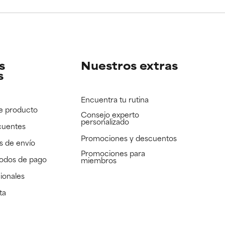
e revisar.
e revisar.
s
Nuestros extras
s
Encuentra tu rutina
e producto
Consejo experto
personalizado
cuentes
Promociones y descuentos​
s de envío
Promociones para
todos de pago
miembros
ionales
ta