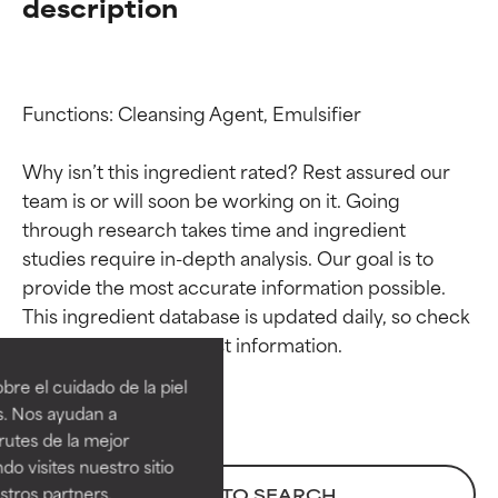
description
Functions: Cleansing Agent, Emulsifier

Why isn’t this ingredient rated? Rest assured our 
team is or will soon be working on it. Going 
through research takes time and ingredient 
studies require in-depth analysis. Our goal is to 
provide the most accurate information possible. 
Calificaciones de
Calificaciones de
This ingredient database is updated daily, so check 
ingredientes
ingredientes
re el cuidado de la piel
EXCELENTE
EXCELENTE
s. Nos ayudan a
Ingrediente sobresaliente con
Ingrediente sobresaliente con
rutes de la mejor
beneficios reales para la piel. Su
beneficios reales para la piel. Su
do visites nuestro sitio
eficacia está demostrada y
eficacia está demostrada y
tros partners,
BACK TO SEARCH