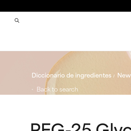
Diccionario de ingredientes
New 
Back to search
PEG-25 Glyce