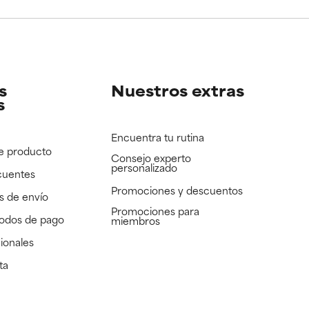
e revisar.
e revisar.
s
Nuestros extras
s
Encuentra tu rutina
e producto
Consejo experto
personalizado
cuentes
Promociones y descuentos​
s de envío
Promociones para
todos de pago
miembros
ionales
ta