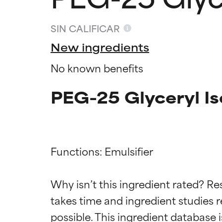
SIN CALIFICAR
New ingredients
No known benefits
PEG-25 Glyceryl Is
Functions: Emulsifier

Califica
Califica
Why isn’t this ingredient rated? Re
takes time and ingredient studies r
EXCELENTE
EXCELENTE
Ingrediente sobr
Ingrediente sobr