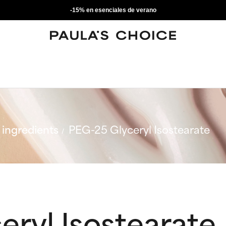
-15% en esenciales de verano
ingredients
PEG-25 Glyceryl Isostearate
ryl Isostearate