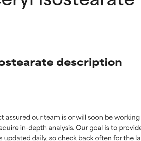
ostearate description
ciones de ingredientes
ciones de ingredientes
st assured our team is or will soon be working
equire in-depth analysis. Our goal is to provi
esaliente con beneficios reales para la piel. Su eficacia está de
esaliente con beneficios reales para la piel. Su eficacia está de