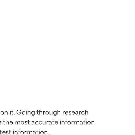
 on it. Going through research 
de the most accurate information 
mostrada y
mostrada y