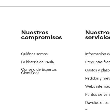
CAR
CAR
strado, pero con la información científica disponible pendiente d
strado, pero con la información científica disponible pendiente d
Nuestros
Nuestro
compromisos
servicio
Quiénes somos
Información d
La historia de Paula
Preguntas fre
Consejo de Expertos
Gastos y plazo
Científicos
Pedidos y mé
Webs internac
Puntos de ven
Devoluciones