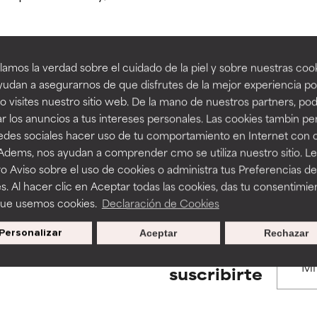
estudios independientes.
estudios independientes.
an beneficiosos como los de la categoría excelente, suelen ser 
an beneficiosos como los de la categoría excelente, suelen ser 
amos la verdad sobre el cuidado de la piel y sobre nuestras cook
ra, la estabilidad o la absorción de una fórmula.
ra, la estabilidad o la absorción de una fórmula.
udan a asegurarnos de que disfrutes de la mejor experiencia po
BACK TO SEARCH
 visites nuestro sitio web. De la mano de nuestros partners, p
E
E
r los anuncios a tus intereses personales. Las cookies tambin p
ciertas limitaciones en cuanto a su apariencia, estabilidad o efic
ciertas limitaciones en cuanto a su apariencia, estabilidad o efic
redes sociales hacer uso de tu comportamiento en Internet con 
s básicos o que no cuentan con suficiente respaldo científico.
s básicos o que no cuentan con suficiente respaldo científico.
 Adems, nos ayudan a comprender cmo se utiliza nuestro sitio. L
s used to assess ingredients in this dictionary. Regulations regar
o Aviso sobre el uso de cookies o administra tus Preferencias de
OMENDABLE
OMENDABLE
s. Al hacer clic en Aceptar todas las cookies, das tu consentimie
recer algunos beneficios se recomienda evitarlo por su probab
recer algunos beneficios se recomienda evitarlo por su probab
que usemos cookies.
Declaración de Cookies
ecialmente si se combina con otros ingredientes problemáticos.
ecialmente si se combina con otros ingredientes problemáticos.
Personalizar
Aceptar
Rechazar
EJABLE
EJABLE
Promociones exclusivas al
suscribirte
rovocar efectos adversos como irritación, inflamación o seque
rovocar efectos adversos como irritación, inflamación o seque
 se utiliza en altas concentraciones o junto con otros ingrediente
 se utiliza en altas concentraciones o junto con otros ingrediente