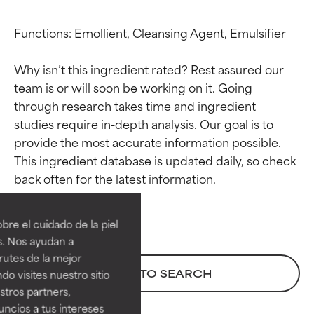
Functions: Emollient, Cleansing Agent, Emulsifier

Why isn’t this ingredient rated? Rest assured our 
team is or will soon be working on it. Going 
through research takes time and ingredient 
studies require in-depth analysis. Our goal is to 
provide the most accurate information possible. 
This ingredient database is updated daily, so check 
Calificaciones de
Calificaciones de
ingredientes
ingredientes
re el cuidado de la piel
EXCELENTE
EXCELENTE
s. Nos ayudan a
Ingrediente sobresaliente con
Ingrediente sobresaliente con
rutes de la mejor
beneficios reales para la piel. Su
beneficios reales para la piel. Su
BACK TO SEARCH
do visites nuestro sitio
eficacia está demostrada y
eficacia está demostrada y
tros partners,
respaldada por estudios
respaldada por estudios
ncios a tus intereses