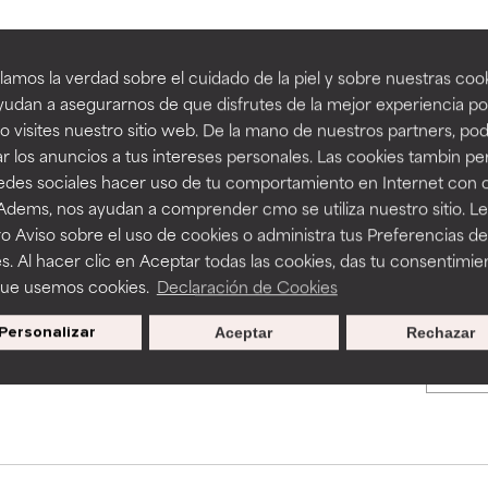
an beneficiosos como los de la categoría excelente, suelen ser 
an beneficiosos como los de la categoría excelente, suelen ser 
amos la verdad sobre el cuidado de la piel y sobre nuestras cook
BACK TO SEARCH
ra, la estabilidad o la absorción de una fórmula.
ra, la estabilidad o la absorción de una fórmula.
udan a asegurarnos de que disfrutes de la mejor experiencia po
 visites nuestro sitio web. De la mano de nuestros partners, p
E
E
r los anuncios a tus intereses personales. Las cookies tambin p
ciertas limitaciones en cuanto a su apariencia, estabilidad o efic
ciertas limitaciones en cuanto a su apariencia, estabilidad o efic
redes sociales hacer uso de tu comportamiento en Internet con 
s básicos o que no cuentan con suficiente respaldo científico.
s básicos o que no cuentan con suficiente respaldo científico.
s used to assess ingredients in this dictionary. Regulations regar
 Adems, nos ayudan a comprender cmo se utiliza nuestro sitio. L
o Aviso sobre el uso de cookies o administra tus Preferencias de
OMENDABLE
OMENDABLE
s. Al hacer clic en Aceptar todas las cookies, das tu consentimie
recer algunos beneficios se recomienda evitarlo por su probab
recer algunos beneficios se recomienda evitarlo por su probab
que usemos cookies.
Declaración de Cookies
ecialmente si se combina con otros ingredientes problemáticos.
ecialmente si se combina con otros ingredientes problemáticos.
Personalizar
Aceptar
Rechazar
Promociones exclusivas al
EJABLE
EJABLE
suscribirte
rovocar efectos adversos como irritación, inflamación o seque
rovocar efectos adversos como irritación, inflamación o seque
 se utiliza en altas concentraciones o junto con otros ingrediente
 se utiliza en altas concentraciones o junto con otros ingrediente
CAR
CAR