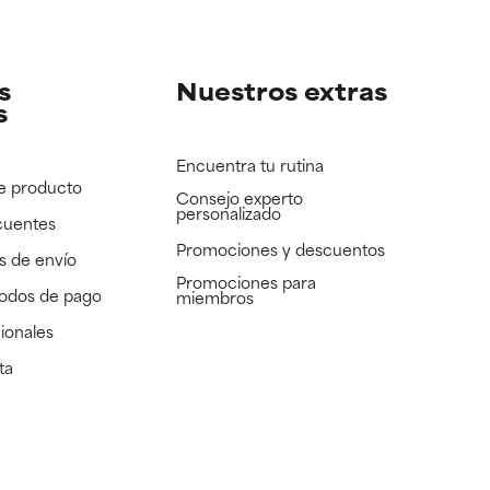
e revisar.
e revisar.
s
Nuestros extras
s
Encuentra tu rutina
e producto
Consejo experto
personalizado
cuentes
Promociones y descuentos​
s de envío
Promociones para
todos de pago
miembros
ionales
ta