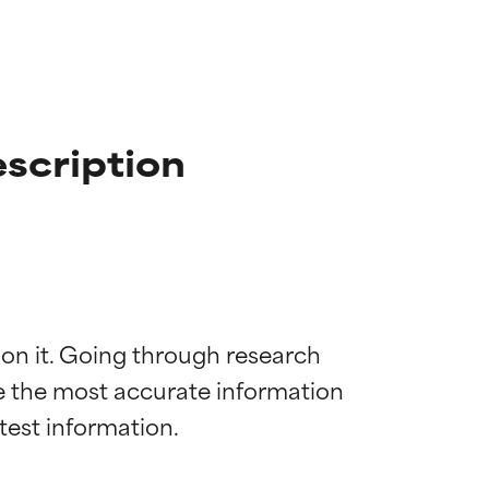
escription
 on it. Going through research 
de the most accurate information 
mostrada y
mostrada y