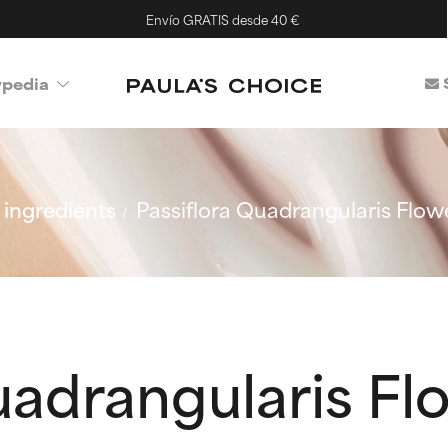
Envío GRATIS desde 40 €
ypedia
ingredients
Passiflora Quadrangularis Flow
uadrangularis Fl