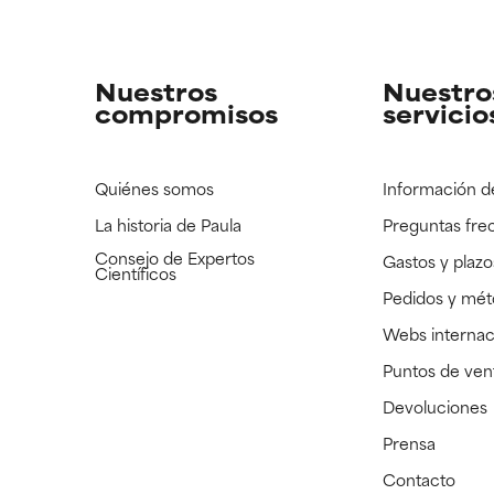
strado, pero con la información científica disponible pendiente d
strado, pero con la información científica disponible pendiente d
Nuestros
Nuestro
compromisos
servicio
Quiénes somos
Información d
La historia de Paula
Preguntas fre
Consejo de Expertos
Gastos y plazo
Científicos
Pedidos y mé
Webs internac
Puntos de ven
Devoluciones
Prensa
Contacto