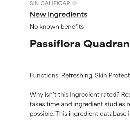
SIN CALIFICAR
New ingredients
No known benefits
Passiflora Quadran
Functions: Refreshing, Skin Protect
Califica
Califica
Why isn’t this ingredient rated? Re
takes time and ingredient studies r
EXCELENTE
EXCELENTE
Ingrediente sobr
Ingrediente sobr
respaldada por 
respaldada por 