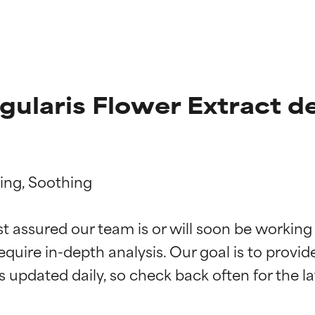
gularis Flower Extract d
ing, Soothing

ciones de ingredientes
ciones de ingredientes
st assured our team is or will soon be working
equire in-depth analysis. Our goal is to provi
esaliente con beneficios reales para la piel. Su eficacia está de
esaliente con beneficios reales para la piel. Su eficacia está de
estudios independientes.
estudios independientes.