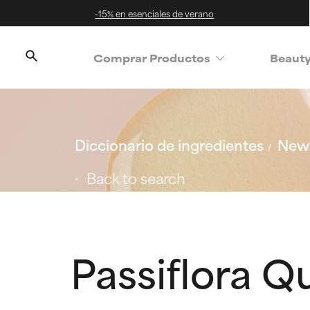
-15% en esenciales de verano
Comprar Productos
Beaut
Diccionario de ingredientes
New 
Back to search
Passiflora Q