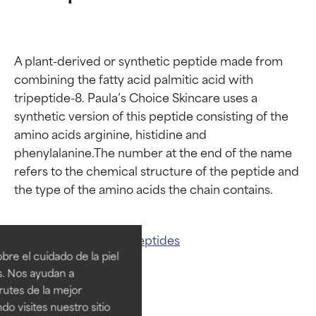
A plant-derived or synthetic peptide made from 
combining the fatty acid palmitic acid with 
tripeptide-8. Paula’s Choice Skincare uses a 
synthetic version of this peptide consisting of the 
amino acids arginine, histidine and 
phenylalanine.The number at the end of the name 
refers to the chemical structure of the peptide and 
Calificaciones de
Calificaciones de
ingredientes
ingredientes
Related ingredients:
Peptides
re el cuidado de la piel
EXCELENTE
EXCELENTE
s. Nos ayudan a
Ingrediente sobresaliente con
Ingrediente sobresaliente con
rutes de la mejor
beneficios reales para la piel. Su
beneficios reales para la piel. Su
do visites nuestro sitio