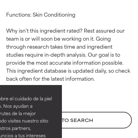
Functions: Skin Conditioning

Why isn’t this ingredient rated? Rest assured our 
team is or will soon be working on it. Going 
through research takes time and ingredient 
studies require in-depth analysis. Our goal is to 
provide the most accurate information possible. 
This ingredient database is updated daily, so check 
Calificaciones de
Calificaciones de
ingredientes
ingredientes
re el cuidado de la piel
EXCELENTE
EXCELENTE
s. Nos ayudan a
Ingrediente sobresaliente con
Ingrediente sobresaliente con
rutes de la mejor
beneficios reales para la piel. Su
beneficios reales para la piel. Su
BACK TO SEARCH
do visites nuestro sitio
eficacia está demostrada y
eficacia está demostrada y
tros partners,
respaldada por estudios
respaldada por estudios
ncios a tus intereses