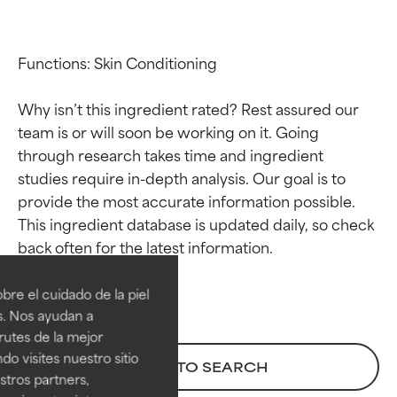
Functions: Skin Conditioning

Why isn’t this ingredient rated? Rest assured our 
team is or will soon be working on it. Going 
through research takes time and ingredient 
studies require in-depth analysis. Our goal is to 
provide the most accurate information possible. 
This ingredient database is updated daily, so check 
Calificaciones de
Calificaciones de
ingredientes
ingredientes
re el cuidado de la piel
EXCELENTE
EXCELENTE
s. Nos ayudan a
Ingrediente sobresaliente con
Ingrediente sobresaliente con
rutes de la mejor
beneficios reales para la piel. Su
beneficios reales para la piel. Su
do visites nuestro sitio
BACK TO SEARCH
eficacia está demostrada y
eficacia está demostrada y
tros partners,
respaldada por estudios
respaldada por estudios