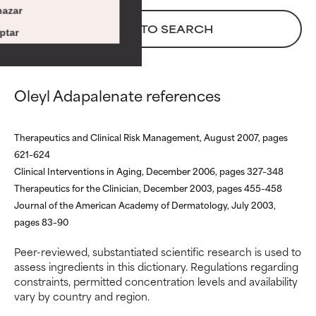
apariencia, estabilidad o
apariencia, estabilidad o
azar
eficacia. A veces, son
eficacia. A veces, son
BACK TO SEARCH
ptar
ingredientes básicos o que no
ingredientes básicos o que no
cuentan con suficiente
cuentan con suficiente
respaldo científico.
respaldo científico.
Oleyl Adapalenate references
POCO
POCO
RECOMENDABLE
RECOMENDABLE
Therapeutics and Clinical Risk Management, August 2007, pages
Aunque puede ofrecer algunos
Aunque puede ofrecer algunos
621–624
beneficios se recomienda
beneficios se recomienda
Clinical Interventions in Aging, December 2006, pages 327–348
evitarlo por su probabilidad de
evitarlo por su probabilidad de
Therapeutics for the Clinician, December 2003, pages 455–458
causar irritación, especialmente
causar irritación, especialmente
Journal of the American Academy of Dermatology, July 2003,
si se combina con otros
si se combina con otros
ingredientes problemáticos.
ingredientes problemáticos.
pages 83–90
Peer-reviewed, substantiated scientific research is used to
DESACONSEJABLE
DESACONSEJABLE
assess ingredients in this dictionary. Regulations regarding
Ha demostrado provocar
Ha demostrado provocar
constraints, permitted concentration levels and availability
efectos adversos como
efectos adversos como
vary by country and region.
irritación, inflamación o
irritación, inflamación o