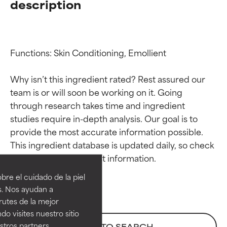
description
Functions: Skin Conditioning, Emollient

Why isn’t this ingredient rated? Rest assured our 
team is or will soon be working on it. Going 
through research takes time and ingredient 
studies require in-depth analysis. Our goal is to 
provide the most accurate information possible. 
Calificaciones de
Calificaciones de
This ingredient database is updated daily, so check 
ingredientes
ingredientes
re el cuidado de la piel
EXCELENTE
EXCELENTE
s. Nos ayudan a
Ingrediente sobresaliente con
Ingrediente sobresaliente con
rutes de la mejor
beneficios reales para la piel. Su
beneficios reales para la piel. Su
do visites nuestro sitio
eficacia está demostrada y
eficacia está demostrada y
tros partners,
BACK TO SEARCH