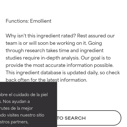
Functions: Emollient

Why isn’t this ingredient rated? Rest assured our 
team is or will soon be working on it. Going 
through research takes time and ingredient 
studies require in-depth analysis. Our goal is to 
provide the most accurate information possible. 
This ingredient database is updated daily, so check 
Calificaciones de
Calificaciones de
ingredientes
ingredientes
re el cuidado de la piel
EXCELENTE
EXCELENTE
s. Nos ayudan a
Ingrediente sobresaliente con
Ingrediente sobresaliente con
rutes de la mejor
beneficios reales para la piel. Su
beneficios reales para la piel. Su
do visites nuestro sitio
BACK TO SEARCH
eficacia está demostrada y
eficacia está demostrada y
tros partners,
respaldada por estudios
respaldada por estudios