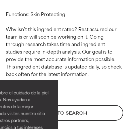
Functions: Skin Protecting

Why isn’t this ingredient rated? Rest assured our 
team is or will soon be working on it. Going 
through research takes time and ingredient 
studies require in-depth analysis. Our goal is to 
provide the most accurate information possible. 
This ingredient database is updated daily, so check 
Calificaciones de
Calificaciones de
ingredientes
ingredientes
re el cuidado de la piel
EXCELENTE
EXCELENTE
s. Nos ayudan a
Ingrediente sobresaliente con
Ingrediente sobresaliente con
rutes de la mejor
beneficios reales para la piel. Su
beneficios reales para la piel. Su
BACK TO SEARCH
do visites nuestro sitio
eficacia está demostrada y
eficacia está demostrada y
tros partners,
respaldada por estudios
respaldada por estudios
ncios a tus intereses