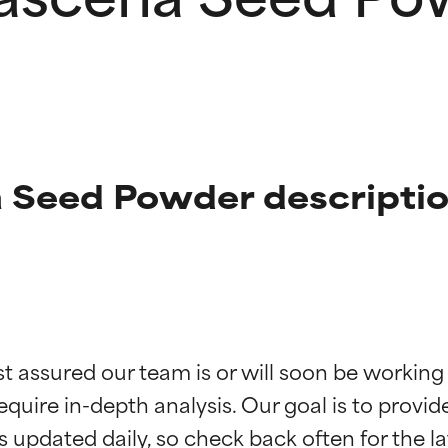
 Seed Powder descripti
ciones de ingredientes
ciones de ingredientes
st assured our team is or will soon be working
equire in-depth analysis. Our goal is to provi
esaliente con beneficios reales para la piel. Su eficacia está de
esaliente con beneficios reales para la piel. Su eficacia está de