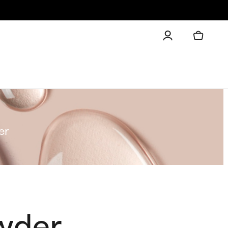
er
wder