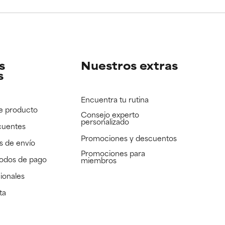
e revisar.
e revisar.
s
Nuestros extras
s
Encuentra tu rutina
e producto
Consejo experto
personalizado
cuentes
Promociones y descuentos​
s de envío
Promociones para
todos de pago
miembros
ionales
ta