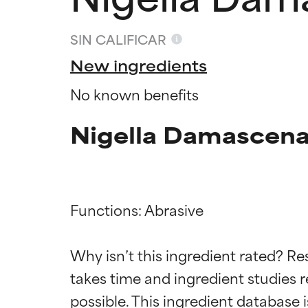
SIN CALIFICAR
New ingredients
No known benefits
Nigella Damascena
Functions: Abrasive

Califica
Califica
Why isn’t this ingredient rated? Re
takes time and ingredient studies r
EXCELENTE
EXCELENTE
Ingrediente sobr
Ingrediente sobr