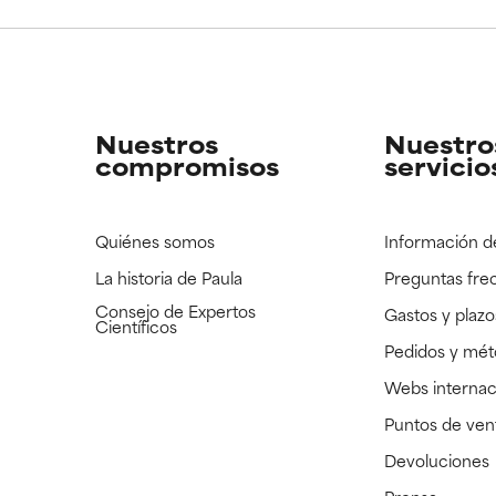
CAR
CAR
strado, pero con la información científica disponible pendiente d
strado, pero con la información científica disponible pendiente d
Nuestros
Nuestro
compromisos
servicio
Quiénes somos
Información d
La historia de Paula
Preguntas fre
Consejo de Expertos
Gastos y plazo
Científicos
Pedidos y mé
Webs internac
Puntos de ven
Devoluciones