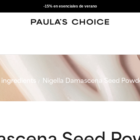
-15% en esenciales de verano
ingredients
Nigella Damascena Seed Powd
mascena Seed Po