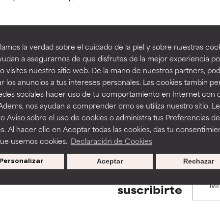
estudios independientes.
estudios independientes.
an beneficiosos como los de la categoría excelente, suelen ser 
an beneficiosos como los de la categoría excelente, suelen ser 
amos la verdad sobre el cuidado de la piel y sobre nuestras cook
ra, la estabilidad o la absorción de una fórmula.
ra, la estabilidad o la absorción de una fórmula.
udan a asegurarnos de que disfrutes de la mejor experiencia po
BACK TO SEARCH
 visites nuestro sitio web. De la mano de nuestros partners, p
E
E
r los anuncios a tus intereses personales. Las cookies tambin p
ciertas limitaciones en cuanto a su apariencia, estabilidad o efic
ciertas limitaciones en cuanto a su apariencia, estabilidad o efic
redes sociales hacer uso de tu comportamiento en Internet con 
s básicos o que no cuentan con suficiente respaldo científico.
s básicos o que no cuentan con suficiente respaldo científico.
 Adems, nos ayudan a comprender cmo se utiliza nuestro sitio. L
s used to assess ingredients in this dictionary. Regulations regar
o Aviso sobre el uso de cookies o administra tus Preferencias de
OMENDABLE
OMENDABLE
s. Al hacer clic en Aceptar todas las cookies, das tu consentimie
recer algunos beneficios se recomienda evitarlo por su probab
recer algunos beneficios se recomienda evitarlo por su probab
que usemos cookies.
Declaración de Cookies
ecialmente si se combina con otros ingredientes problemáticos.
ecialmente si se combina con otros ingredientes problemáticos.
Personalizar
Aceptar
Rechazar
EJABLE
EJABLE
Promociones exclusivas al
suscribirte
rovocar efectos adversos como irritación, inflamación o seque
rovocar efectos adversos como irritación, inflamación o seque
 se utiliza en altas concentraciones o junto con otros ingrediente
 se utiliza en altas concentraciones o junto con otros ingrediente