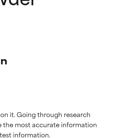
on
 on it. Going through research 
de the most accurate information 
mostrada y
mostrada y