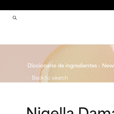
Diccionario de ingredientes
New 
Back to search
Nigella Da