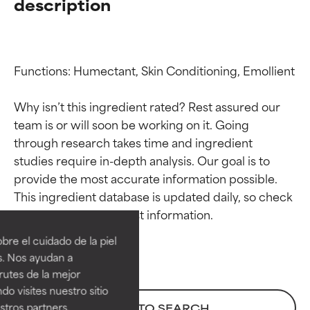
description
Functions: Humectant, Skin Conditioning, Emollient

Why isn’t this ingredient rated? Rest assured our 
team is or will soon be working on it. Going 
through research takes time and ingredient 
studies require in-depth analysis. Our goal is to 
provide the most accurate information possible. 
Calificaciones de
Calificaciones de
This ingredient database is updated daily, so check 
ingredientes
ingredientes
re el cuidado de la piel
EXCELENTE
EXCELENTE
s. Nos ayudan a
Ingrediente sobresaliente con
Ingrediente sobresaliente con
rutes de la mejor
beneficios reales para la piel. Su
beneficios reales para la piel. Su
do visites nuestro sitio
eficacia está demostrada y
eficacia está demostrada y
tros partners,
BACK TO SEARCH