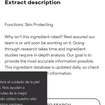
Extract description
Functions: Skin Protecting

Why isn’t this ingredient rated? Rest assured our 
team is or will soon be working on it. Going 
through research takes time and ingredient 
studies require in-depth analysis. Our goal is to 
provide the most accurate information possible. 
Calificaciones de
Calificaciones de
This ingredient database is updated daily, so check 
ingredientes
ingredientes
re el cuidado de la piel
EXCELENTE
EXCELENTE
s. Nos ayudan a
Ingrediente sobresaliente con
Ingrediente sobresaliente con
rutes de la mejor
beneficios reales para la piel. Su
beneficios reales para la piel. Su
do visites nuestro sitio
eficacia está demostrada y
eficacia está demostrada y
tros partners,
BACK TO SEARCH