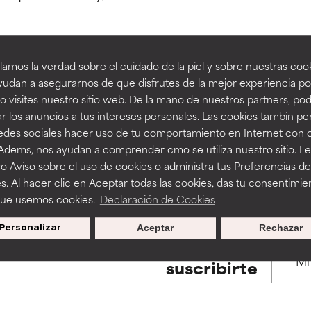
estudios independientes.
estudios independientes.
an beneficiosos como los de la categoría excelente, suelen ser 
an beneficiosos como los de la categoría excelente, suelen ser 
amos la verdad sobre el cuidado de la piel y sobre nuestras cook
ra, la estabilidad o la absorción de una fórmula.
ra, la estabilidad o la absorción de una fórmula.
udan a asegurarnos de que disfrutes de la mejor experiencia po
BACK TO SEARCH
 visites nuestro sitio web. De la mano de nuestros partners, p
E
E
r los anuncios a tus intereses personales. Las cookies tambin p
ciertas limitaciones en cuanto a su apariencia, estabilidad o efic
ciertas limitaciones en cuanto a su apariencia, estabilidad o efic
redes sociales hacer uso de tu comportamiento en Internet con 
s básicos o que no cuentan con suficiente respaldo científico.
s básicos o que no cuentan con suficiente respaldo científico.
 Adems, nos ayudan a comprender cmo se utiliza nuestro sitio. L
s used to assess ingredients in this dictionary. Regulations regar
o Aviso sobre el uso de cookies o administra tus Preferencias de
OMENDABLE
OMENDABLE
s. Al hacer clic en Aceptar todas las cookies, das tu consentimie
recer algunos beneficios se recomienda evitarlo por su probab
recer algunos beneficios se recomienda evitarlo por su probab
que usemos cookies.
Declaración de Cookies
ecialmente si se combina con otros ingredientes problemáticos.
ecialmente si se combina con otros ingredientes problemáticos.
Personalizar
Aceptar
Rechazar
EJABLE
EJABLE
Promociones exclusivas al
suscribirte
rovocar efectos adversos como irritación, inflamación o seque
rovocar efectos adversos como irritación, inflamación o seque
 se utiliza en altas concentraciones o junto con otros ingrediente
 se utiliza en altas concentraciones o junto con otros ingrediente