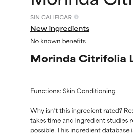
SIN CALIFICAR
New ingredients
No known benefits
Morinda Citrifolia 
Functions: Skin Conditioning

Califica
Califica
Why isn’t this ingredient rated? Re
takes time and ingredient studies r
EXCELENTE
EXCELENTE
Ingrediente sobr
Ingrediente sobr