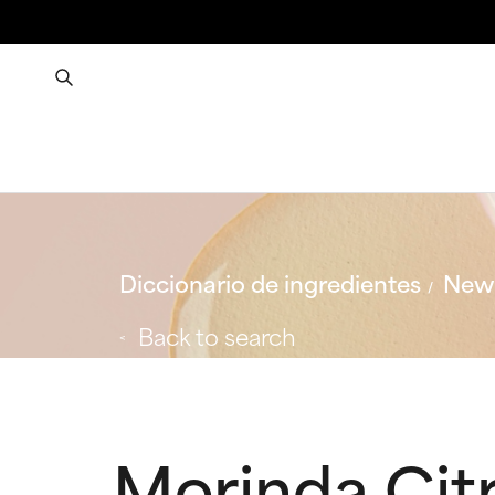
Diccionario de ingredientes
New 
Back to search
Morinda Citri