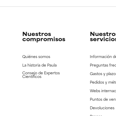
CAR
CAR
strado, pero con la información científica disponible pendiente d
strado, pero con la información científica disponible pendiente d
Nuestros
Nuestro
compromisos
servicio
Quiénes somos
Información d
La historia de Paula
Preguntas fre
Consejo de Expertos
Gastos y plazo
Científicos
Pedidos y mé
Webs internac
Puntos de ven
Devoluciones