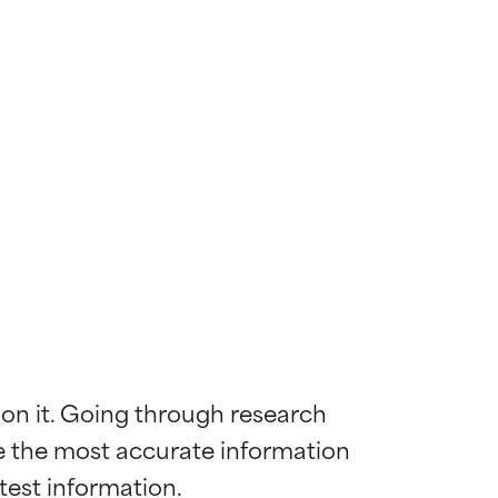
 on it. Going through research 
de the most accurate information 
mostrada y
mostrada y