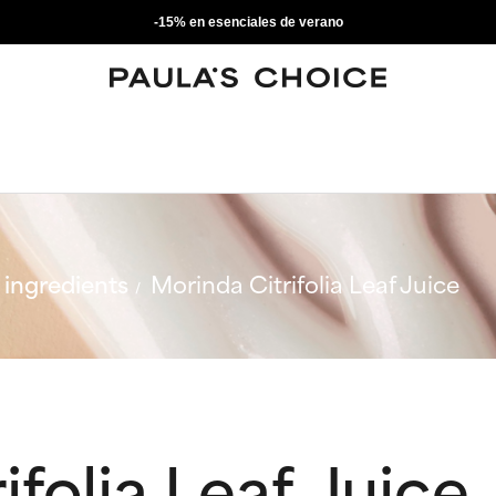
-15% en esenciales de verano
ingredients
Morinda Citrifolia Leaf Juice
folia Leaf Juice