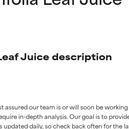
Leaf Juice description
ciones de ingredientes
ciones de ingredientes
st assured our team is or will soon be working
equire in-depth analysis. Our goal is to provi
esaliente con beneficios reales para la piel. Su eficacia está de
esaliente con beneficios reales para la piel. Su eficacia está de