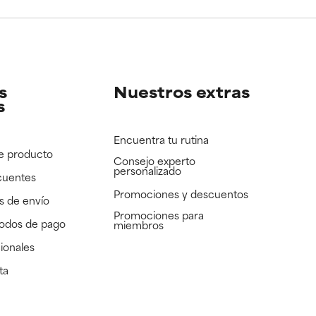
e revisar.
e revisar.
s
Nuestros extras
s
Encuentra tu rutina
e producto
Consejo experto
personalizado
cuentes
Promociones y descuentos​
s de envío
Promociones para
todos de pago
miembros
ionales
ta