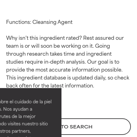
Functions: Cleansing Agent

Why isn’t this ingredient rated? Rest assured our 
team is or will soon be working on it. Going 
through research takes time and ingredient 
studies require in-depth analysis. Our goal is to 
provide the most accurate information possible. 
This ingredient database is updated daily, so check 
Calificaciones de
Calificaciones de
ingredientes
ingredientes
re el cuidado de la piel
EXCELENTE
EXCELENTE
s. Nos ayudan a
Ingrediente sobresaliente con
Ingrediente sobresaliente con
rutes de la mejor
beneficios reales para la piel. Su
beneficios reales para la piel. Su
do visites nuestro sitio
BACK TO SEARCH
eficacia está demostrada y
eficacia está demostrada y
tros partners,
respaldada por estudios
respaldada por estudios