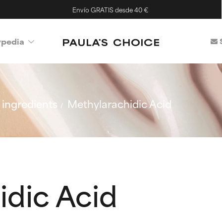
Envío GRATIS desde 40 €
ypedia
ingredients
Methylarachidic Acid
idic Acid