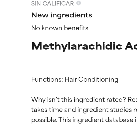
SIN CALIFICAR
New ingredients
No known benefits
Methylarachidic Ac
Functions: Hair Conditioning

Califica
Califica
Why isn’t this ingredient rated? Re
takes time and ingredient studies r
EXCELENTE
EXCELENTE
Ingrediente sobr
Ingrediente sobr
respaldada por 
respaldada por 