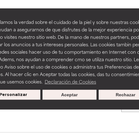
an beneficiosos como los de la categoría excelente, suelen ser 
an beneficiosos como los de la categoría excelente, suelen ser 
amos la verdad sobre el cuidado de la piel y sobre nuestras cook
BACK TO SEARCH
ra, la estabilidad o la absorción de una fórmula.
ra, la estabilidad o la absorción de una fórmula.
udan a asegurarnos de que disfrutes de la mejor experiencia po
 visites nuestro sitio web. De la mano de nuestros partners, p
E
E
r los anuncios a tus intereses personales. Las cookies tambin p
ciertas limitaciones en cuanto a su apariencia, estabilidad o efic
ciertas limitaciones en cuanto a su apariencia, estabilidad o efic
redes sociales hacer uso de tu comportamiento en Internet con 
s básicos o que no cuentan con suficiente respaldo científico.
s básicos o que no cuentan con suficiente respaldo científico.
s used to assess ingredients in this dictionary. Regulations regar
 Adems, nos ayudan a comprender cmo se utiliza nuestro sitio. L
o Aviso sobre el uso de cookies o administra tus Preferencias de
OMENDABLE
OMENDABLE
s. Al hacer clic en Aceptar todas las cookies, das tu consentimie
recer algunos beneficios se recomienda evitarlo por su probab
recer algunos beneficios se recomienda evitarlo por su probab
que usemos cookies.
Declaración de Cookies
ecialmente si se combina con otros ingredientes problemáticos.
ecialmente si se combina con otros ingredientes problemáticos.
Personalizar
Aceptar
Rechazar
Promociones exclusivas al
EJABLE
EJABLE
suscribirte
rovocar efectos adversos como irritación, inflamación o seque
rovocar efectos adversos como irritación, inflamación o seque
 se utiliza en altas concentraciones o junto con otros ingrediente
 se utiliza en altas concentraciones o junto con otros ingrediente
CAR
CAR