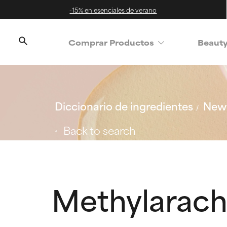
-15% en esenciales de verano
Comprar Productos
Beaut
Diccionario de ingredientes
New 
Back to search
Methylarach