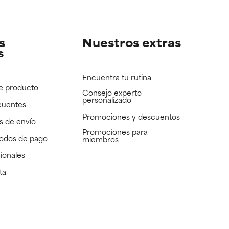
e revisar.
e revisar.
s
Nuestros extras
s
Encuentra tu rutina
e producto
Consejo experto
personalizado
cuentes
Promociones y descuentos​
s de envío
Promociones para
todos de pago
miembros
ionales
ta