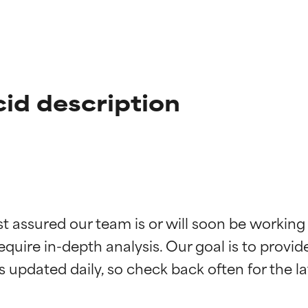
id description
ciones de ingredientes
ciones de ingredientes
st assured our team is or will soon be working
equire in-depth analysis. Our goal is to provi
esaliente con beneficios reales para la piel. Su eficacia está de
esaliente con beneficios reales para la piel. Su eficacia está de
estudios independientes.
estudios independientes.