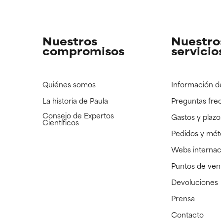
strado, pero con la información científica disponible pendiente d
strado, pero con la información científica disponible pendiente d
Nuestros
Nuestro
compromisos
servicio
Quiénes somos
Información d
La historia de Paula
Preguntas fre
Consejo de Expertos
Gastos y plazo
Científicos
Pedidos y mé
Webs internac
Puntos de ven
Devoluciones
Prensa
Contacto