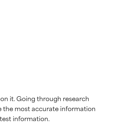
 on it. Going through research 
de the most accurate information 
mostrada y
mostrada y