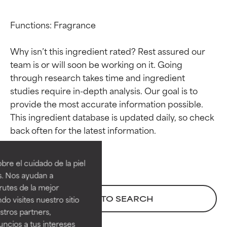
Functions: Fragrance

Why isn’t this ingredient rated? Rest assured our 
team is or will soon be working on it. Going 
through research takes time and ingredient 
studies require in-depth analysis. Our goal is to 
provide the most accurate information possible. 
This ingredient database is updated daily, so check 
Calificaciones de
Calificaciones de
ingredientes
ingredientes
re el cuidado de la piel
EXCELENTE
EXCELENTE
s. Nos ayudan a
Ingrediente sobresaliente con
Ingrediente sobresaliente con
rutes de la mejor
beneficios reales para la piel. Su
beneficios reales para la piel. Su
BACK TO SEARCH
do visites nuestro sitio
eficacia está demostrada y
eficacia está demostrada y
tros partners,
respaldada por estudios
respaldada por estudios
ncios a tus intereses