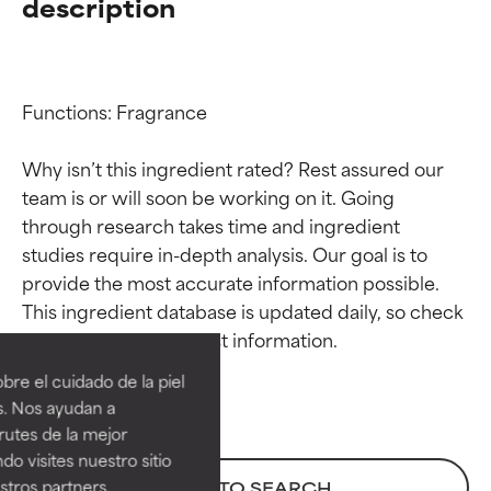
description
Functions: Fragrance

Why isn’t this ingredient rated? Rest assured our 
team is or will soon be working on it. Going 
through research takes time and ingredient 
studies require in-depth analysis. Our goal is to 
provide the most accurate information possible. 
Calificaciones de
Calificaciones de
This ingredient database is updated daily, so check 
ingredientes
ingredientes
re el cuidado de la piel
EXCELENTE
EXCELENTE
s. Nos ayudan a
Ingrediente sobresaliente con
Ingrediente sobresaliente con
rutes de la mejor
beneficios reales para la piel. Su
beneficios reales para la piel. Su
do visites nuestro sitio
eficacia está demostrada y
eficacia está demostrada y
tros partners,
BACK TO SEARCH