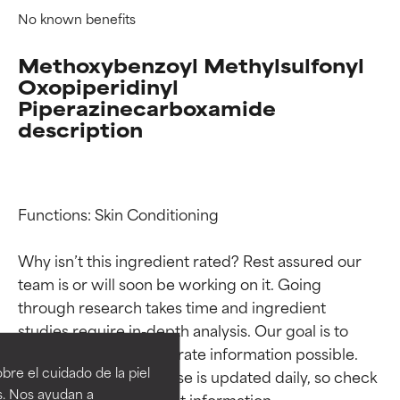
No known benefits
Methoxybenzoyl Methylsulfonyl
Oxopiperidinyl
Piperazinecarboxamide
description
Functions: Skin Conditioning

Why isn’t this ingredient rated? Rest assured our 
team is or will soon be working on it. Going 
Calificaciones de
Calificaciones de
through research takes time and ingredient 
studies require in-depth analysis. Our goal is to 
ingredientes
ingredientes
provide the most accurate information possible. 
re el cuidado de la piel
This ingredient database is updated daily, so check 
EXCELENTE
EXCELENTE
s. Nos ayudan a