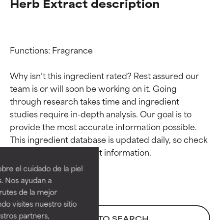
Herb Extract description
Functions: Fragrance

Why isn’t this ingredient rated? Rest assured our 
team is or will soon be working on it. Going 
through research takes time and ingredient 
studies require in-depth analysis. Our goal is to 
provide the most accurate information possible. 
Calificaciones de
Calificaciones de
This ingredient database is updated daily, so check 
ingredientes
ingredientes
re el cuidado de la piel
EXCELENTE
EXCELENTE
s. Nos ayudan a
Ingrediente sobresaliente con
Ingrediente sobresaliente con
rutes de la mejor
beneficios reales para la piel. Su
beneficios reales para la piel. Su
do visites nuestro sitio
eficacia está demostrada y
eficacia está demostrada y
tros partners,
BACK TO SEARCH