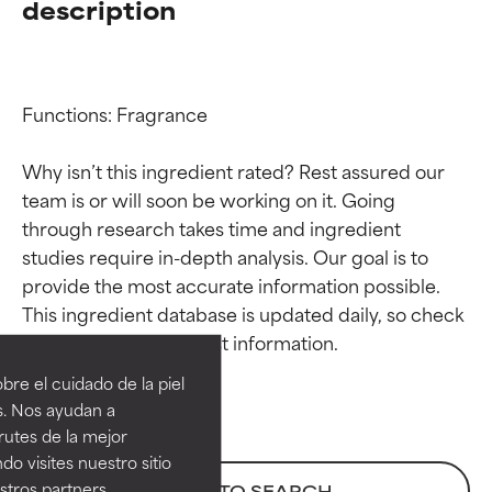
description
Functions: Fragrance

Why isn’t this ingredient rated? Rest assured our 
team is or will soon be working on it. Going 
through research takes time and ingredient 
studies require in-depth analysis. Our goal is to 
provide the most accurate information possible. 
Calificaciones de
Calificaciones de
This ingredient database is updated daily, so check 
ingredientes
ingredientes
re el cuidado de la piel
EXCELENTE
EXCELENTE
s. Nos ayudan a
Ingrediente sobresaliente con
Ingrediente sobresaliente con
rutes de la mejor
beneficios reales para la piel. Su
beneficios reales para la piel. Su
do visites nuestro sitio
eficacia está demostrada y
eficacia está demostrada y
tros partners,
BACK TO SEARCH