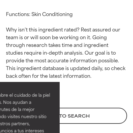
Functions: Skin Conditioning

Why isn’t this ingredient rated? Rest assured our 
team is or will soon be working on it. Going 
through research takes time and ingredient 
studies require in-depth analysis. Our goal is to 
provide the most accurate information possible. 
This ingredient database is updated daily, so check 
Calificaciones de
Calificaciones de
ingredientes
ingredientes
re el cuidado de la piel
EXCELENTE
EXCELENTE
s. Nos ayudan a
Ingrediente sobresaliente con
Ingrediente sobresaliente con
rutes de la mejor
beneficios reales para la piel. Su
beneficios reales para la piel. Su
BACK TO SEARCH
do visites nuestro sitio
eficacia está demostrada y
eficacia está demostrada y
tros partners,
respaldada por estudios
respaldada por estudios
ncios a tus intereses