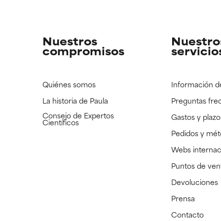
strado, pero con la información científica disponible pendiente d
strado, pero con la información científica disponible pendiente d
Nuestros
Nuestro
compromisos
servicio
Quiénes somos
Información d
La historia de Paula
Preguntas fre
Consejo de Expertos
Gastos y plazo
Científicos
Pedidos y mé
Webs internac
Puntos de ven
Devoluciones
Prensa
Contacto