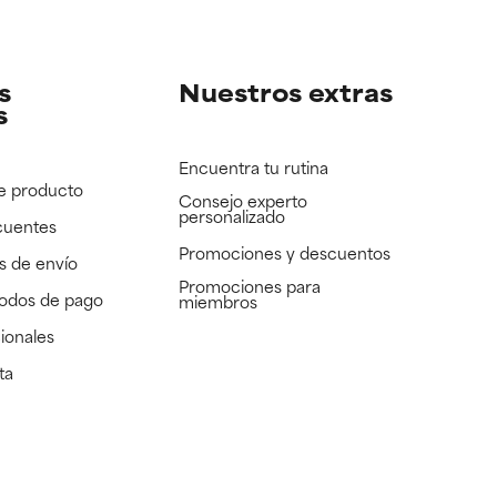
e revisar.
e revisar.
s
Nuestros extras
s
Encuentra tu rutina
e producto
Consejo experto
personalizado
cuentes
Promociones y descuentos​
s de envío
Promociones para
todos de pago
miembros
ionales
ta