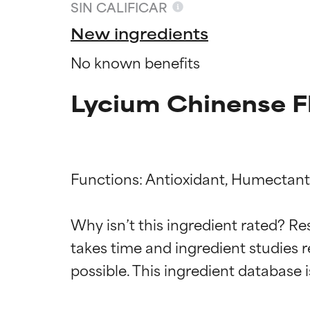
SIN CALIFICAR
New ingredients
No known benefits
Lycium Chinense Fl
Functions: Antioxidant, Humectant,
Califica
Califica
Why isn’t this ingredient rated? Re
takes time and ingredient studies r
EXCELENTE
EXCELENTE
Ingrediente sobr
Ingrediente sobr
respaldada por 
respaldada por 