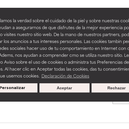
an beneficiosos como los de la categoría excelente, suelen ser 
an beneficiosos como los de la categoría excelente, suelen ser 
amos la verdad sobre el cuidado de la piel y sobre nuestras cook
BACK TO SEARCH
ra, la estabilidad o la absorción de una fórmula.
ra, la estabilidad o la absorción de una fórmula.
udan a asegurarnos de que disfrutes de la mejor experiencia po
 visites nuestro sitio web. De la mano de nuestros partners, p
E
E
r los anuncios a tus intereses personales. Las cookies tambin p
ciertas limitaciones en cuanto a su apariencia, estabilidad o efic
ciertas limitaciones en cuanto a su apariencia, estabilidad o efic
redes sociales hacer uso de tu comportamiento en Internet con 
s básicos o que no cuentan con suficiente respaldo científico.
s básicos o que no cuentan con suficiente respaldo científico.
s used to assess ingredients in this dictionary. Regulations regar
 Adems, nos ayudan a comprender cmo se utiliza nuestro sitio. L
o Aviso sobre el uso de cookies o administra tus Preferencias de
OMENDABLE
OMENDABLE
s. Al hacer clic en Aceptar todas las cookies, das tu consentimie
recer algunos beneficios se recomienda evitarlo por su probab
recer algunos beneficios se recomienda evitarlo por su probab
que usemos cookies.
Declaración de Cookies
ecialmente si se combina con otros ingredientes problemáticos.
ecialmente si se combina con otros ingredientes problemáticos.
Personalizar
Aceptar
Rechazar
Promociones exclusivas al
EJABLE
EJABLE
suscribirte
rovocar efectos adversos como irritación, inflamación o seque
rovocar efectos adversos como irritación, inflamación o seque
 se utiliza en altas concentraciones o junto con otros ingrediente
 se utiliza en altas concentraciones o junto con otros ingrediente
CAR
CAR