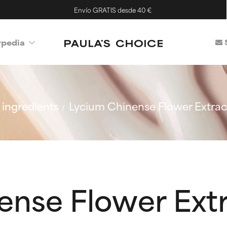
Envío GRATIS desde 40 €
ypedia
ingredients
Lycium Chinense Flower Extrac
ense Flower Ext