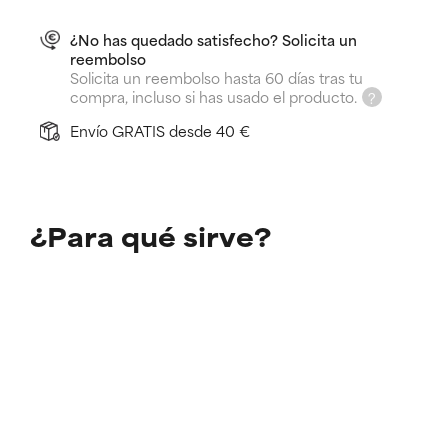
¿No has quedado satisfecho? Solicita un
reembolso
Solicita un reembolso hasta 60 días tras tu
compra, incluso si has usado el producto.
Envío GRATIS desde 40 €
¿Para qué sirve?
Previene la pérdida de hidratación
Nutre la piel muy seca
Suaviza la piel rugosa
Más información