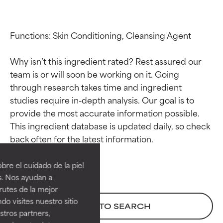
Functions: Skin Conditioning, Cleansing Agent

Why isn’t this ingredient rated? Rest assured our 
team is or will soon be working on it. Going 
through research takes time and ingredient 
studies require in-depth analysis. Our goal is to 
provide the most accurate information possible. 
This ingredient database is updated daily, so check 
Calificaciones de
Calificaciones de
ingredientes
ingredientes
re el cuidado de la piel
EXCELENTE
EXCELENTE
s. Nos ayudan a
Ingrediente sobresaliente con
Ingrediente sobresaliente con
rutes de la mejor
beneficios reales para la piel. Su
beneficios reales para la piel. Su
do visites nuestro sitio
BACK TO SEARCH
eficacia está demostrada y
eficacia está demostrada y
tros partners,
respaldada por estudios
respaldada por estudios