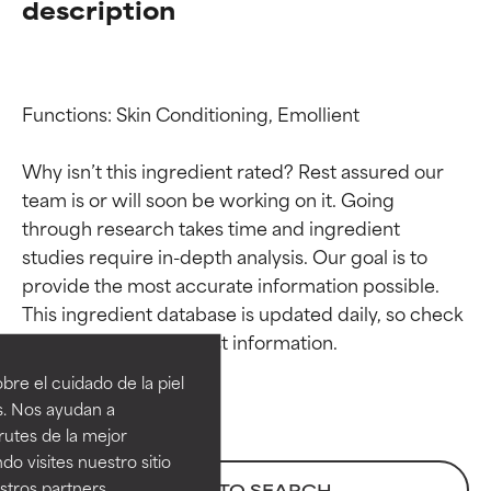
description
Functions: Skin Conditioning, Emollient

Why isn’t this ingredient rated? Rest assured our 
team is or will soon be working on it. Going 
through research takes time and ingredient 
studies require in-depth analysis. Our goal is to 
provide the most accurate information possible. 
Calificaciones de
Calificaciones de
This ingredient database is updated daily, so check 
ingredientes
ingredientes
re el cuidado de la piel
EXCELENTE
EXCELENTE
s. Nos ayudan a
Ingrediente sobresaliente con
Ingrediente sobresaliente con
rutes de la mejor
beneficios reales para la piel. Su
beneficios reales para la piel. Su
do visites nuestro sitio
eficacia está demostrada y
eficacia está demostrada y
tros partners,
BACK TO SEARCH