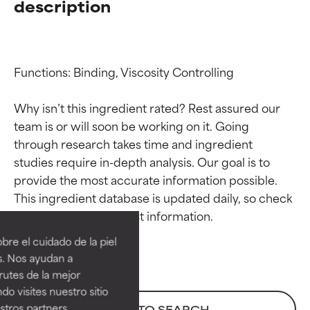
description
Functions: Binding, Viscosity Controlling

Why isn’t this ingredient rated? Rest assured our 
team is or will soon be working on it. Going 
through research takes time and ingredient 
studies require in-depth analysis. Our goal is to 
provide the most accurate information possible. 
Calificaciones de
Calificaciones de
This ingredient database is updated daily, so check 
ingredientes
ingredientes
re el cuidado de la piel
EXCELENTE
EXCELENTE
s. Nos ayudan a
Ingrediente sobresaliente con
Ingrediente sobresaliente con
rutes de la mejor
beneficios reales para la piel. Su
beneficios reales para la piel. Su
do visites nuestro sitio
eficacia está demostrada y
eficacia está demostrada y
tros partners,
BACK TO SEARCH