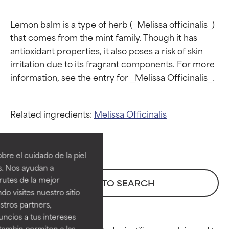
Lemon balm is a type of herb (_Melissa officinalis_) 
that comes from the mint family. Though it has 
antioxidant properties, it also poses a risk of skin 
irritation due to its fragrant components. For more 
Related ingredients:
Melissa Officinalis
Calificaciones de
Calificaciones de
ingredientes
ingredientes
re el cuidado de la piel
EXCELENTE
EXCELENTE
s. Nos ayudan a
Ingrediente sobresaliente con
Ingrediente sobresaliente con
rutes de la mejor
BACK TO SEARCH
beneficios reales para la piel. Su
beneficios reales para la piel. Su
do visites nuestro sitio
eficacia está demostrada y
eficacia está demostrada y
tros partners,
respaldada por estudios
respaldada por estudios
ncios a tus intereses
independientes.
independientes.
tambin permiten a las