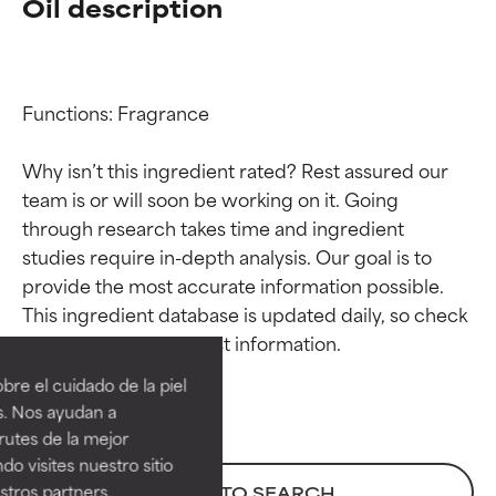
Oil description
Functions: Fragrance

Why isn’t this ingredient rated? Rest assured our 
team is or will soon be working on it. Going 
through research takes time and ingredient 
studies require in-depth analysis. Our goal is to 
provide the most accurate information possible. 
Calificaciones de
Calificaciones de
This ingredient database is updated daily, so check 
ingredientes
ingredientes
re el cuidado de la piel
EXCELENTE
EXCELENTE
s. Nos ayudan a
Ingrediente sobresaliente con
Ingrediente sobresaliente con
rutes de la mejor
beneficios reales para la piel. Su
beneficios reales para la piel. Su
do visites nuestro sitio
eficacia está demostrada y
eficacia está demostrada y
tros partners,
BACK TO SEARCH