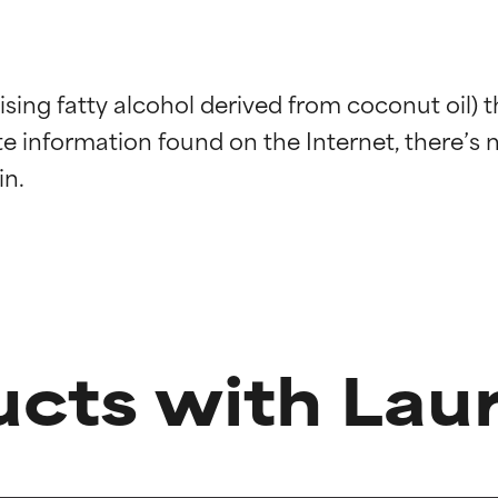
ising fatty alcohol derived from coconut oil) 
e information found on the Internet, there’s n
ciones de ingredientes
ciones de ingredientes
cts with Lau
esaliente con beneficios reales para la piel. Su eficacia está de
esaliente con beneficios reales para la piel. Su eficacia está de
estudios independientes.
estudios independientes.
-15%
-15%