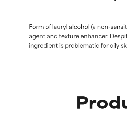
Form of lauryl alcohol (a non-sensit
agent and texture enhancer. Despit
Califica
Califica
Produ
EXCELENTE
EXCELENTE
Ingrediente sobr
Ingrediente sobr
respaldada por 
respaldada por 