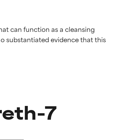
that can function as a cleansing 
o substantiated evidence that this 
reth-7
mostrada y
mostrada y