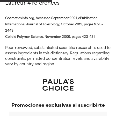
Laureth-4 references
respaldo científico.
respaldo científico.
POCO
POCO
CosmeticsInfo.org, Accessed September 2021, ePublication
RECOMENDABLE
RECOMENDABLE
International Journal of Toxicology, October 2012, pages 169S-
244S
Aunque puede ofrecer algunos
Aunque puede ofrecer algunos
beneficios se recomienda
beneficios se recomienda
Colloid Polymer Science, November 2009, pages 423-431
evitarlo por su probabilidad de
evitarlo por su probabilidad de
Peer-reviewed, substantiated scientific research is used to
causar irritación, especialmente
causar irritación, especialmente
assess ingredients in this dictionary. Regulations regarding
si se combina con otros
si se combina con otros
constraints, permitted concentration levels and availability
ingredientes problemáticos.
ingredientes problemáticos.
vary by country and region.
DESACONSEJABLE
DESACONSEJABLE
Ha demostrado provocar
Ha demostrado provocar
efectos adversos como
efectos adversos como
irritación, inflamación o
irritación, inflamación o
sequedad, especialmente si se
sequedad, especialmente si se
utiliza en altas concentraciones
utiliza en altas concentraciones
Promociones exclusivas al suscribirte
o junto con otros ingredientes
o junto con otros ingredientes
irritantes.
irritantes.