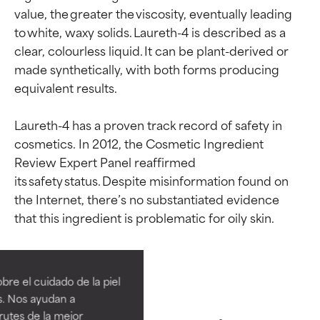
value, the greater the viscosity, eventually leading 
to white, waxy solids. Laureth-4 is described as a 
clear, colourless liquid. It can be plant-derived or 
made synthetically, with both forms producing 
equivalent results.

Laureth-4 has a proven track record of safety in 
cosmetics. In 2012, the Cosmetic Ingredient 
Review Expert Panel reaffirmed 
its safety status. Despite misinformation found on 
the Internet, there’s no substantiated evidence 
Calificaciones de
Calificaciones de
ingredientes
ingredientes
re el cuidado de la piel
EXCELENTE
EXCELENTE
s. Nos ayudan a
Ingrediente sobresaliente con
Ingrediente sobresaliente con
rutes de la mejor